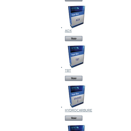
AOX
Voir
TBT
Voir
HYDROCARBURE
Voir