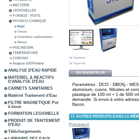
BACTERIE
LEGIONELLES
FORAGE - PUITS
PHYSICO-CHIMIQUE
Rejet
Chrono
Paramètres suplémentaires
Métaux
PISCINE/SPA
TEMPERATURE
Imprimer
CHRONO
Agrandir
Analyse d'ATPmétrie
ANALYSE D'EAU RAPIDE
EN SAVOIR PLUS
MATERIEL & REACTIFS
D'ANALYSE D'EAU
Paramètres : DCO - DBO5j - MES - p
CARNETS SANITAIRES
aluminium, cuivre, Nitrates et con
plastique de 100 ml + 1 de 500 ml +
Matériel Traitement d'Eau
demande. Si envoi à votre adresse
FILTRE MAGNETIQUE Pot
flacon.
à boue
FORMATION LEGIONELLE
17 AUTRES PRODUITS DANS LA MÊM
PRODUIT DE TRAITEMENT
Précédent
D'EAU
Téléchargements
LIBRAIRIE DES EAUX