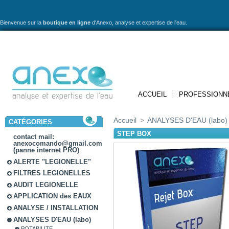
Bienvenue sur la
boutique en ligne
d'Anexo,
analyse et expertise de l'eau.
ACCUEIL
PROFESSIONN
Accueil
>
ANALYSES D'EAU (labo)
CATÉGORIES
STEP BOX
contact mail:
anexocomando@gmail.com
(panne internet PRO)
ALERTE "LEGIONELLE"
FILTRES LEGIONELLES
AUDIT LEGIONELLE
APPLICATION des EAUX
ANALYSE / INSTALLATION
ANALYSES D'EAU (labo)
POTABILITE