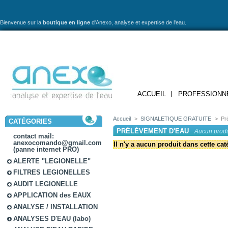
Bienvenue sur la
boutique en ligne
d'Anexo,
analyse et expertise de l'eau.
ACCUEIL
PROFESSIONN
Accueil
>
SIGNALETIQUE GRATUITE
>
Pr
CATÉGORIES
PRÉLÈVEMENT D'EAU
Aucun produ
contact mail:
anexocomando@gmail.com
Il n'y a aucun produit dans cette cat
(panne internet PRO)
ALERTE "LEGIONELLE"
FILTRES LEGIONELLES
AUDIT LEGIONELLE
APPLICATION des EAUX
ANALYSE / INSTALLATION
ANALYSES D'EAU (labo)