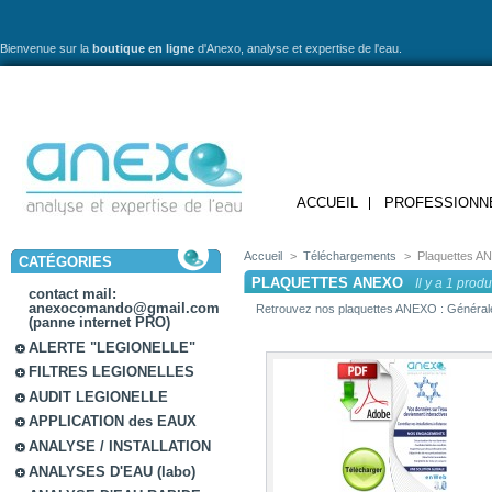
Bienvenue sur la
boutique en ligne
d'Anexo,
analyse et expertise de l'eau.
ACCUEIL
PROFESSIONN
Accueil
>
Téléchargements
>
Plaquettes 
CATÉGORIES
PLAQUETTES ANEXO
Il y a 1 produi
contact mail:
anexocomando@gmail.com
Retrouvez nos plaquettes ANEXO : Générale
(panne internet PRO)
ALERTE "LEGIONELLE"
FILTRES LEGIONELLES
AUDIT LEGIONELLE
APPLICATION des EAUX
ANALYSE / INSTALLATION
ANALYSES D'EAU (labo)