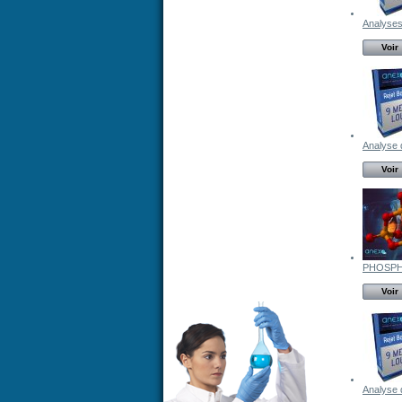
Analyses
Voir
Analyse d
Voir
PHOSPH
Voir
Analyse d