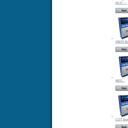
DCO -...
Voir
DBO5 B
Voir
MES...
Voir
COT Bo
Voir