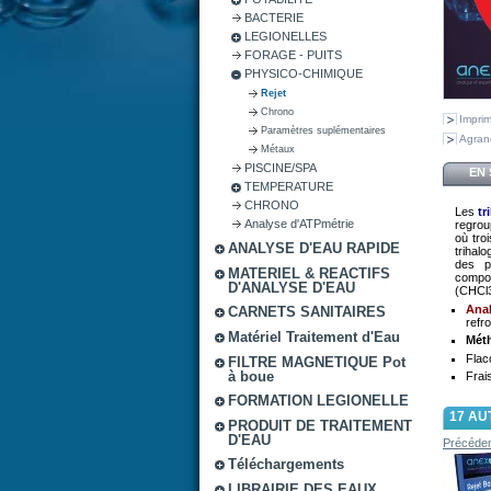
BACTERIE
LEGIONELLES
FORAGE - PUITS
PHYSICO-CHIMIQUE
Rejet
Chrono
Impri
Paramètres suplémentaires
Agran
Métaux
PISCINE/SPA
EN 
TEMPERATURE
CHRONO
Les
t
Analyse d'ATPmétrie
regrou
où tro
ANALYSE D'EAU RAPIDE
trihal
des p
MATERIEL & REACTIFS
compo
D'ANALYSE D'EAU
(CHCl
Anal
CARNETS SANITAIRES
refr
Matériel Traitement d'Eau
Méth
Flac
FILTRE MAGNETIQUE Pot
à boue
Frai
FORMATION LEGIONELLE
17 AU
PRODUIT DE TRAITEMENT
D'EAU
Précéde
Téléchargements
LIBRAIRIE DES EAUX