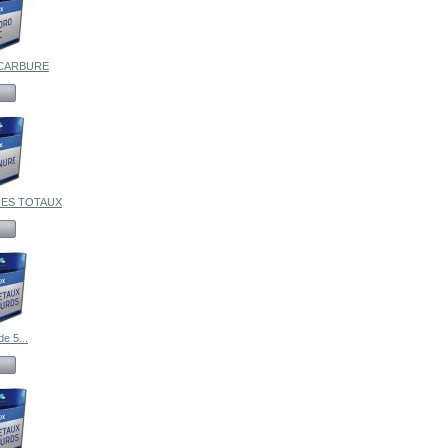
CARBURE
ES TOTAUX
e 5...