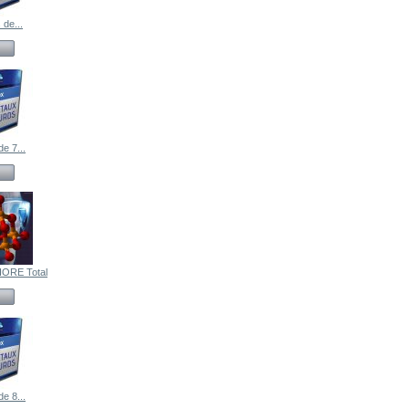
 de...
e 7...
ORE Total
e 8...