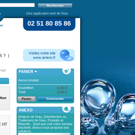
1ère application web de l'eau
02 51 80 85 86
S ?
ejet
PANIER
Aucun produit
Expédition
0,00 €
Total
0,00 €
ffert
Panier
Commander
ANEXO
Analyse de l'eau, Désinfection ou
Traitement de l'eau, Produits et
Réactifs : Quel que soit votre secteur
€
HT
d'activité, Anexo vous propose ses
solutions.