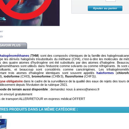
mer
dir
SAVOIR PLUS
rihalogénométhanes
(
THM
) sont des composés chimiques de la famille des halogénoalcane
pe les dérivés halogénés trisubstitués du méthane (CH
4
), c'est-à-dire les molécules de mé
is des quatre atomes d'hydrogène ont été substitués par des atomes d'halogène. Beauco
ogénométhanes sont utilisés dans l'industrie comme solvants ou comme réfrigérants. Ils sont 
olluants, et beaucoup sont considérés comme
cancérigènes
. Les trihalogénomét
rtant trois atomes d'halogène identiques sont souvent appelés
haloformes
(
chlorof
3
),
iodoforme
(CHI
3
),
bromoforme
(CHBr
3
),
fluoroforme
(CHF
3
)).
yse obligatoire
dans le cadre de la surveillance de la qualité des eaux de rejets des tours d
oidissement depuis l'évolution de la rubirque 2921.
ode de terrain aussi disponible
: demandez nous à anexo@anexo.fr
on envoyé gratuitement
s de transport ALLER/RETOUR en express médical OFFERT
TRES PRODUITS DANS LA MÊME CATÉGORIE :
nt