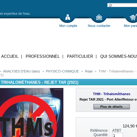
et expertise de l'eau.
ACCUEIL
PROFESSIONNEL
PARTICULIER
QUI SOMMES-NOU
>
ANALYSES D'EAU (labo)
>
PHYSICO-CHIMIQUE
>
Rejet
>
THM - Trihalométhanes - r
21)
 TRIHALOMÉTHANES - REJET TAR (2921)
THM - Trihalométhanes
Rejet TAR 2921 - Port Aller/Retour o
Plus de détails
124,90 
Référence :
ATBT
Quantité :