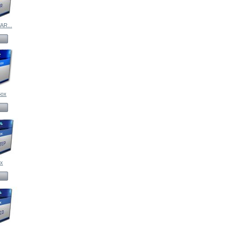
AR...
Box
x