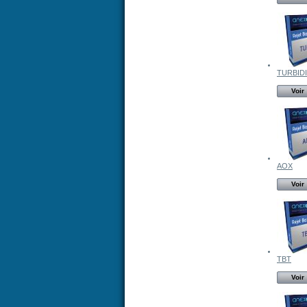
TURBIDI
Voir
AOX
Voir
TBT
Voir