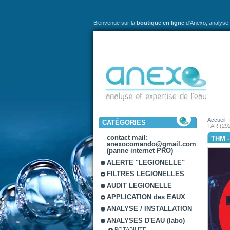
Bienvenue sur la
boutique en ligne
d'Anexo,
analyse 
Accueil
CATÉGORIES
TAR (29
contact mail:
THM -
anexocomando@gmail.com
(panne internet PRO)
ALERTE "LEGIONELLE"
FILTRES LEGIONELLES
AUDIT LEGIONELLE
APPLICATION des EAUX
ANALYSE / INSTALLATION
ANALYSES D'EAU (labo)
POTABILITE