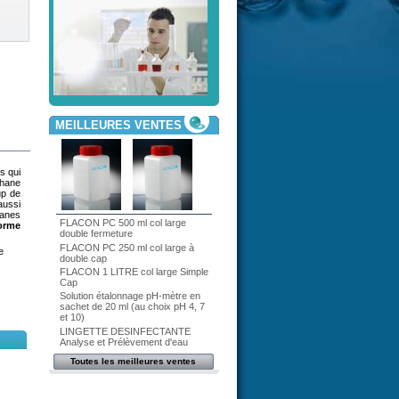
MEILLEURES VENTES
s qui
thane
up de
aussi
hanes
FLACON PC 500 ml col large
orme
double fermeture
FLACON PC 250 ml col large à
e
double cap
FLACON 1 LITRE col large Simple
Cap
Solution étalonnage pH-mètre en
sachet de 20 ml (au choix pH 4, 7
et 10)
LINGETTE DESINFECTANTE
Analyse et Prélèvement d'eau
Toutes les meilleures ventes