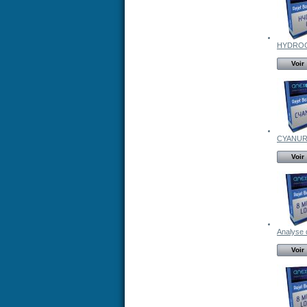
HYDRO
Voir
CYANUR
Voir
Analyse d
Voir