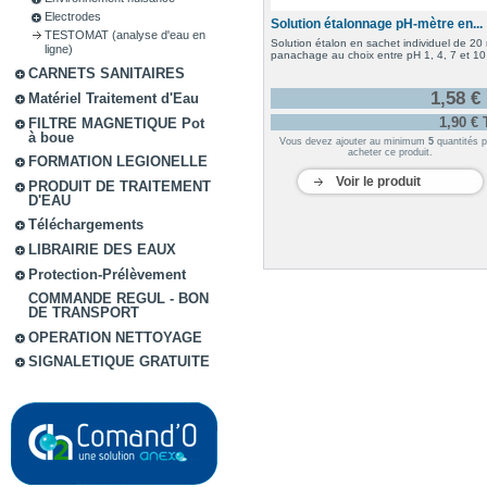
Electrodes
Solution étalonnage pH-mètre en...
TESTOMAT (analyse d'eau en
Solution étalon en sachet individuel de 20 
ligne)
panachage au choix entre pH 1, 4, 7 et 10
CARNETS SANITAIRES
1,58 €
Matériel Traitement d'Eau
1,90 €
FILTRE MAGNETIQUE Pot
à boue
Vous devez ajouter au minimum
5
quantités p
acheter ce produit.
FORMATION LEGIONELLE
Voir le produit
PRODUIT DE TRAITEMENT
D'EAU
Téléchargements
LIBRAIRIE DES EAUX
Protection-Prélèvement
COMMANDE REGUL - BON
DE TRANSPORT
OPERATION NETTOYAGE
SIGNALETIQUE GRATUITE