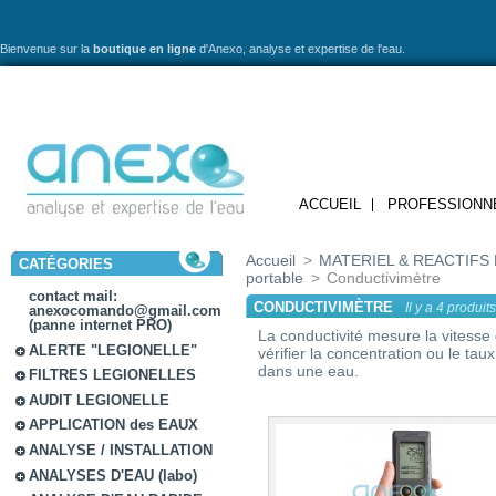
Bienvenue sur la
boutique en ligne
d'Anexo,
analyse et expertise de l'eau.
ACCUEIL
PROFESSIONN
Accueil
>
MATERIEL & REACTIFS 
CATÉGORIES
portable
>
Conductivimètre
contact mail:
CONDUCTIVIMÈTRE
Il y a 4 produits
anexocomando@gmail.com
(panne internet PRO)
La conductivité mesure la vitesse
ALERTE "LEGIONELLE"
vérifier la concentration ou le tau
dans une eau.
FILTRES LEGIONELLES
AUDIT LEGIONELLE
APPLICATION des EAUX
ANALYSE / INSTALLATION
ANALYSES D'EAU (labo)