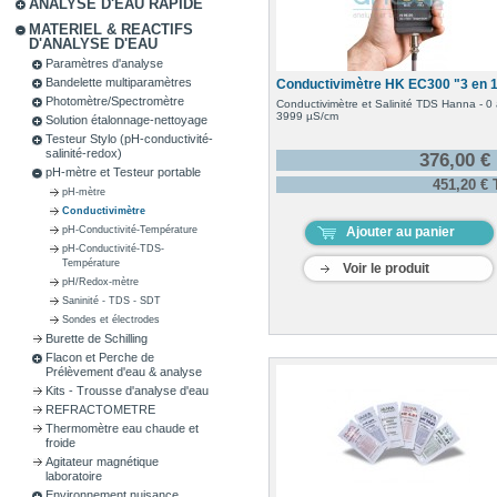
ANALYSE D'EAU RAPIDE
MATERIEL & REACTIFS
D'ANALYSE D'EAU
Paramètres d'analyse
Bandelette multiparamètres
Conductivimètre HK EC300 "3 en 
Photomètre/Spectromètre
Conductivimètre et Salinité TDS Hanna - 0
3999 µS/cm
Solution étalonnage-nettoyage
Testeur Stylo (pH-conductivité-
salinité-redox)
376,00 €
pH-mètre et Testeur portable
451,20 €
pH-mètre
Conductivimètre
Ajouter au panier
pH-Conductivité-Température
pH-Conductivité-TDS-
Température
Voir le produit
pH/Redox-mètre
Saninité - TDS - SDT
Sondes et électrodes
Burette de Schilling
Flacon et Perche de
Prélèvement d'eau & analyse
Kits - Trousse d'analyse d'eau
REFRACTOMETRE
Thermomètre eau chaude et
froide
Agitateur magnétique
laboratoire
Environnement nuisance