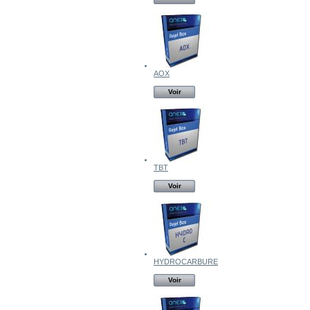
AOX
Voir
TBT
Voir
HYDROCARBURE
Voir