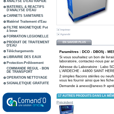
ANALYSE D'EAU RAPIDE
MATERIEL & REACTIFS
D'ANALYSE D'EAU
CARNETS SANITAIRES
Matériel Traitement d'Eau
FILTRE MAGNETIQUE Pot
Imprimer
à boue
Agrandir
FORMATION LEGIONELLE
PRODUIT DE TRAITEMENT
EN SAVOIR PLUS
D'EAU
Téléchargements
Paramètres : DCO - DBO5j - MES -
LIBRAIRIE DES EAUX
Si vous souhaitez un bon de liv
laboratoire, contactez-nous par 
Protection-Prélèvement
Adresse du Laboratoire : Labo 
COMMANDE REGUL - BON
L'ARDECHE - 44800 SAINT HER
DE TRANSPORT
2 simples flacons stériles ou neufs
OPERATION NETTOYAGE
vous les fournir ainsi que les fic
SIGNALETIQUE GRATUITE
Demande à anexo@anexo.fr apr
17 AUTRES PRODUITS DANS LA MÊM
Précédent