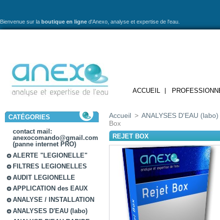
Bienvenue sur la
boutique en ligne
d'Anexo,
analyse et expertise de l'eau.
ACCUEIL
PROFESSIONN
Accueil
>
ANALYSES D'EAU (labo)
CATÉGORIES
Box
contact mail:
REJET BOX
anexocomando@gmail.com
(panne internet PRO)
ALERTE "LEGIONELLE"
FILTRES LEGIONELLES
AUDIT LEGIONELLE
APPLICATION des EAUX
ANALYSE / INSTALLATION
ANALYSES D'EAU (labo)