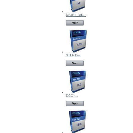
REJET TAR...
Voir
STEP Box
Voir
DCO -...
Voir