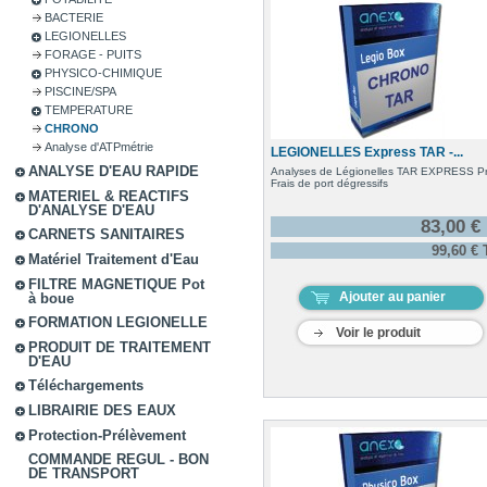
BACTERIE
LEGIONELLES
FORAGE - PUITS
PHYSICO-CHIMIQUE
PISCINE/SPA
TEMPERATURE
CHRONO
Analyse d'ATPmétrie
LEGIONELLES Express TAR -...
ANALYSE D'EAU RAPIDE
Analyses de Légionelles TAR EXPRESS Pri
Frais de port dégressifs
MATERIEL & REACTIFS
D'ANALYSE D'EAU
83,00 €
CARNETS SANITAIRES
99,60 €
Matériel Traitement d'Eau
FILTRE MAGNETIQUE Pot
Ajouter au panier
à boue
FORMATION LEGIONELLE
Voir le produit
PRODUIT DE TRAITEMENT
D'EAU
Téléchargements
LIBRAIRIE DES EAUX
Protection-Prélèvement
COMMANDE REGUL - BON
DE TRANSPORT