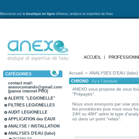
Bienvenue sur la
boutique en ligne
d'Anexo,
analyse et expertise de l'eau.
ACCUEIL
PROFESSIONN
Accueil
>
ANALYSES D'EAU (labo)
CATÉGORIES
CHRONO
Il y a 7 produits.
contact mail:
anexocomando@gmail.com
ANEXO vous propose de vous fourn
(panne internet PRO)
"Prépayés".
ALERTE "LEGIONELLE"
Nous vous envoyons par voie posta
FILTRES LEGIONELLES
les procédures puis nous vous fou
AUDIT LEGIONELLE
24H ou 48H" selon le type d'anal
où dans un point "relais".
APPLICATION des EAUX
ANALYSE / INSTALLATION
ANALYSES D'EAU (labo)
POTABILITE