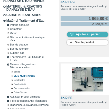
ANALYSE D'EAU RAPIDE
SKID PRC
MATERIEL & REACTIFS
Panneau pour mesure et régulation du pH,
Chlore et Redox (ORP)
D'ANALYSE D'EAU
CARNETS SANITAIRES
1 965,80 €
Matériel Traitement d'Eau
2 358,96 €
Pompe doseuse
Compteur
Vanne
Ajouter au panier
Déconcentration automatique
d'eau
Voir le produit
Bac de dosage
Bac de rétention
Support bac
Thermomètre Eau Chaude et
Froide
Mesure - Régulation -
Déconcentration
Sonde
SKID Multifonction
Débitmètre
Conductivité
Déconcentration
Cable Sonde
Agitateur produit chimique
SKID PR
Filtre de douche Anti-légionelles
Panneau pour mesure et régulation du pH 
Redox (ORP)
Disconnecteur/Clapet/Surpresseur
Adoucisseur