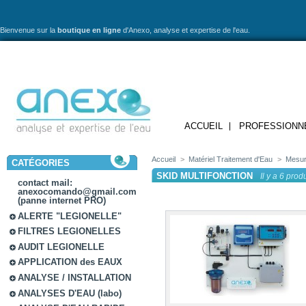
Bienvenue sur la
boutique en ligne
d'Anexo,
analyse et expertise de l'eau.
ACCUEIL
PROFESSIONN
Accueil
>
Matériel Traitement d'Eau
>
Mesur
CATÉGORIES
SKID MULTIFONCTION
Il y a 6 produ
contact mail:
anexocomando@gmail.com
(panne internet PRO)
ALERTE "LEGIONELLE"
FILTRES LEGIONELLES
AUDIT LEGIONELLE
APPLICATION des EAUX
ANALYSE / INSTALLATION
ANALYSES D'EAU (labo)