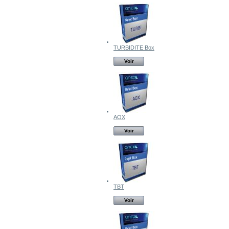
TURBIDITE Box
Voir
AOX
Voir
TBT
Voir