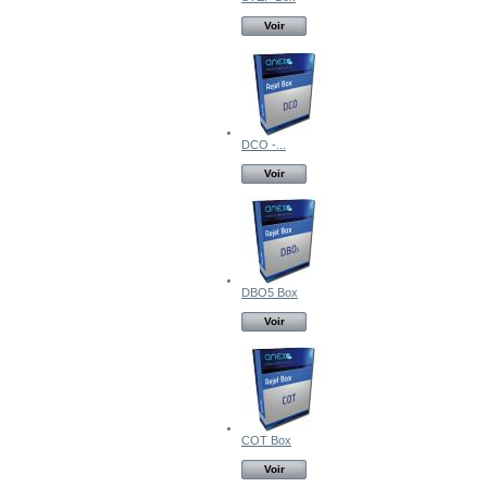
Voir
DCO -...
Voir
DBO5 Box
Voir
COT Box
Voir