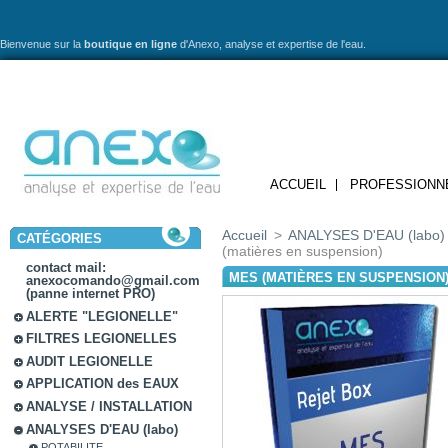
Bienvenue sur la
boutique en ligne
d'Anexo,
analyse et expertise de l'eau.
ACCUEIL
PROFESSIONN
Accueil
>
ANALYSES D'EAU (labo)
CATÉGORIES
(matières en suspension)
contact mail:
MES (MATIÈRES EN SUSPENSION
anexocomando@gmail.com
(panne internet PRO)
ALERTE "LEGIONELLE"
FILTRES LEGIONELLES
AUDIT LEGIONELLE
APPLICATION des EAUX
ANALYSE / INSTALLATION
ANALYSES D'EAU (labo)
POTABILITE