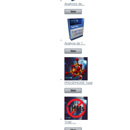
Analyses de...
Voir
Analyse de 7...
Voir
PHOSPHORE Total
Voir
THM -...
Voir