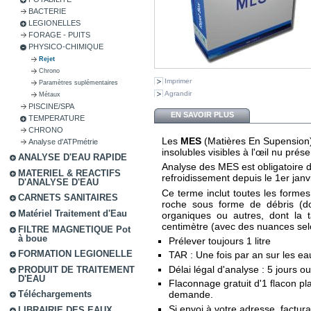
BACTERIE
LEGIONELLES
FORAGE - PUITS
PHYSICO-CHIMIQUE
Rejet
Chrono
Imprimer
Paramètres suplémentaires
Agrandir
Métaux
PISCINE/SPA
EN SAVOIR PLUS
TEMPERATURE
CHRONO
Les
MES
(Matières En Supension)
Analyse d'ATPmétrie
insolubles visibles à l'œil nu prés
ANALYSE D'EAU RAPIDE
Analyse des MES est obligatoire 
MATERIEL & REACTIFS
refroidissement depuis le 1er jan
D'ANALYSE D'EAU
Ce terme inclut toutes les formes
CARNETS SANITAIRES
roche sous forme de débris (do
Matériel Traitement d'Eau
organiques ou autres, dont la t
centimètre (avec des nuances sel
FILTRE MAGNETIQUE Pot
à boue
Prélever toujours 1 litre
FORMATION LEGIONELLE
TAR : Une fois par an sur les ea
Délai légal d'analyse : 5 jours o
PRODUIT DE TRAITEMENT
D'EAU
Flaconnage gratuit d'1 flacon pla
demande.
Téléchargements
Si envoi à votre adresse, factur
LIBRAIRIE DES EAUX