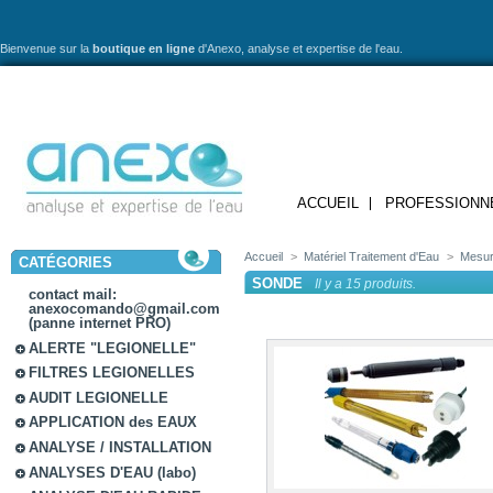
Bienvenue sur la
boutique en ligne
d'Anexo,
analyse et expertise de l'eau.
ACCUEIL
PROFESSIONN
Accueil
>
Matériel Traitement d'Eau
>
Mesur
CATÉGORIES
SONDE
Il y a 15 produits.
contact mail:
anexocomando@gmail.com
(panne internet PRO)
ALERTE "LEGIONELLE"
FILTRES LEGIONELLES
AUDIT LEGIONELLE
APPLICATION des EAUX
ANALYSE / INSTALLATION
ANALYSES D'EAU (labo)