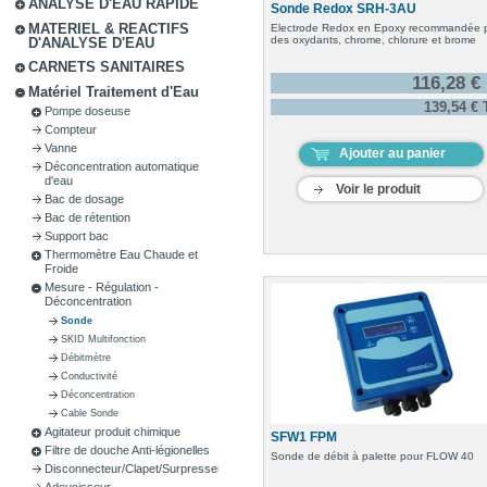
ANALYSE D'EAU RAPIDE
Sonde Redox SRH-3AU
MATERIEL & REACTIFS
Electrode Redox en Epoxy recommandée 
des oxydants, chrome, chlorure et brome
D'ANALYSE D'EAU
CARNETS SANITAIRES
116,28 €
Matériel Traitement d'Eau
139,54 €
Pompe doseuse
Compteur
Vanne
Ajouter au panier
Déconcentration automatique
d'eau
Voir le produit
Bac de dosage
Bac de rétention
Support bac
Thermomètre Eau Chaude et
Froide
Mesure - Régulation -
Déconcentration
Sonde
SKID Multifonction
Débitmètre
Conductivité
Déconcentration
Cable Sonde
Agitateur produit chimique
SFW1 FPM
Filtre de douche Anti-légionelles
Sonde de débit à palette pour FLOW 40
Disconnecteur/Clapet/Surpresseur
Adoucisseur