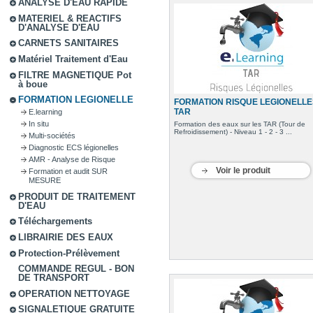
ANALYSE D'EAU RAPIDE
MATERIEL & REACTIFS
D'ANALYSE D'EAU
CARNETS SANITAIRES
Matériel Traitement d'Eau
FILTRE MAGNETIQUE Pot
à boue
FORMATION LEGIONELLE
FORMATION RISQUE LEGIONELLE
TAR
E.learning
In situ
Formation des eaux sur les TAR (Tour de
Refroidissement) - Niveau 1 - 2 - 3 ...
Multi-sociétés
Diagnostic ECS légionelles
AMR - Analyse de Risque
Voir le produit
Formation et audit SUR
MESURE
PRODUIT DE TRAITEMENT
D'EAU
Téléchargements
LIBRAIRIE DES EAUX
Protection-Prélèvement
COMMANDE REGUL - BON
DE TRANSPORT
OPERATION NETTOYAGE
SIGNALETIQUE GRATUITE