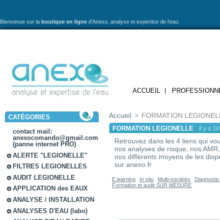
Bienvenue sur la
boutique en ligne
d'Anexo,
analyse et expertise de l'eau.
ACCUEIL
PROFESSIONN
Accueil
>
FORMATION LEGIONEL
CATÉGORIES
FORMATION LEGIONELLE
Il y a 1
contact mail:
anexocomando@gmail.com
Retrouvez dans les 4 liens qui vo
(panne internet PRO)
nos analyses de risque, nos AMR
ALERTE "LEGIONELLE"
nos différents moyens de les disp
sur anexo.fr
FILTRES LEGIONELLES
AUDIT LEGIONELLE
E.learning
In situ
Multi-sociétés
Diagnostic
Formation et audit SUR MESURE
APPLICATION des EAUX
ANALYSE / INSTALLATION
ANALYSES D'EAU (labo)