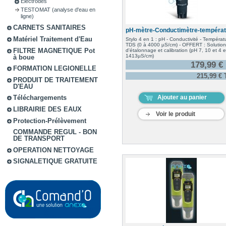
Electrodes
TESTOMAT (analyse d'eau en
ligne)
CARNETS SANITAIRES
pH-mètre-Conductimètre-températu
Matériel Traitement d'Eau
Stylo 4 en 1 : pH - Conductivité - Températu
TDS (0 à 4000 µS/cm) - OFFERT : Solution
FILTRE MAGNETIQUE Pot
d'étalonnage et calibration (pH 7, 10 et 4 e
1413µS/cm)
à boue
179,99 €
FORMATION LEGIONELLE
215,99 €
PRODUIT DE TRAITEMENT
D'EAU
Ajouter au panier
Téléchargements
LIBRAIRIE DES EAUX
Voir le produit
Protection-Prélèvement
COMMANDE REGUL - BON
DE TRANSPORT
OPERATION NETTOYAGE
SIGNALETIQUE GRATUITE