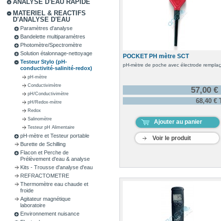
ANALYSE D'EAU RAPIDE
MATERIEL & REACTIFS
D'ANALYSE D'EAU
Paramètres d'analyse
Bandelette multiparamètres
Photomètre/Spectromètre
Solution étalonnage-nettoyage
POCKET PH mètre SCT
Testeur Stylo (pH-
pH-mètre de poche avec électrode rempla
conductivité-salinité-redox)
pH-mètre
Conductivimètre
57,00 €
pH/Conductivimètre
68,40 €
pH/Redox-mètre
Redox
Salinomètre
Ajouter au panier
Testeur pH Alimentaire
pH-mètre et Testeur portable
Voir le produit
Burette de Schilling
Flacon et Perche de
Prélèvement d'eau & analyse
Kits - Trousse d'analyse d'eau
REFRACTOMETRE
Thermomètre eau chaude et
froide
Agitateur magnétique
laboratoire
Environnement nuisance