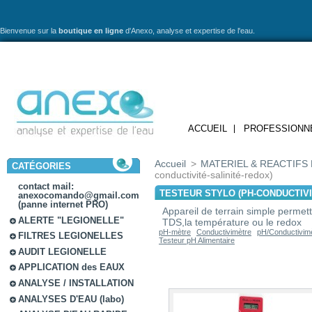
Bienvenue sur la
boutique en ligne
d'Anexo,
analyse et expertise de l'eau.
ACCUEIL
PROFESSIONN
Accueil
>
MATERIEL & REACTIFS 
CATÉGORIES
conductivité-salinité-redox)
contact mail:
TESTEUR STYLO (PH-CONDUCTIVI
anexocomando@gmail.com
(panne internet PRO)
Appareil de terrain simple permett
ALERTE "LEGIONELLE"
TDS,la température ou le redox
pH-mètre
Conductivimètre
pH/Conductivim
FILTRES LEGIONELLES
Testeur pH Alimentaire
AUDIT LEGIONELLE
APPLICATION des EAUX
ANALYSE / INSTALLATION
ANALYSES D'EAU (labo)