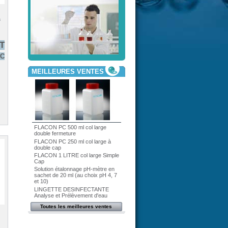
s
HT
TC
MEILLEURES VENTES
FLACON PC 500 ml col large
double fermeture
FLACON PC 250 ml col large à
double cap
FLACON 1 LITRE col large Simple
Cap
Solution étalonnage pH-mètre en
sachet de 20 ml (au choix pH 4, 7
et 10)
LINGETTE DESINFECTANTE
Analyse et Prélèvement d'eau
Toutes les meilleures ventes