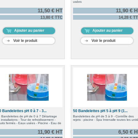
usées
11,50 € HT
11,90 € 
13,80 € TTC
14,28 € T
Ajouter au panier
Ajouter au panier
Voir le produit
Voir le produit
 Bandelettes pH 0 à 7 - 3...
50 Bandelettes pH 5 à pH 9 (1...
 Bandelettes de pH de 0 à 7 Détartrage
Bandelettes de pH de 5 à 9 - Contrôle des
 installations - Tour de refroidissement -
rejets - piscine - Spa Intervalle toutes les unit
cuits fermés - Eaux usées - Piscine - Eau de
11,90 € HT
6,50 € 