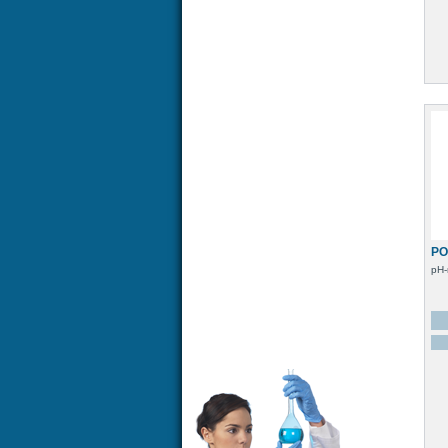
PO
pH-