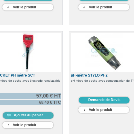
Voir le produit
Voir le produit
CKET PH mètre SCT
pH-mètre STYLO PH2
mètre de poche avec électrode remplaçable
pH-mètre de poche avec compensation de T
57,00 € HT
Demande de Devis
68,40 € TTC
Voir le produit
Ajouter au panier
Voir le produit