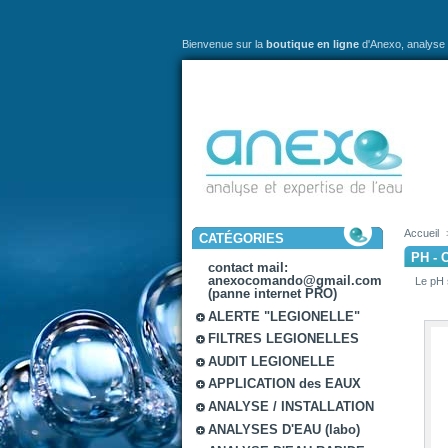
Bienvenue sur la
boutique en ligne
d'Anexo,
analyse 
Accueil
CATÉGORIES
PH - 
contact mail:
anexocomando@gmail.com
Le pH 
(panne internet PRO)
ALERTE "LEGIONELLE"
FILTRES LEGIONELLES
AUDIT LEGIONELLE
APPLICATION des EAUX
ANALYSE / INSTALLATION
ANALYSES D'EAU (labo)