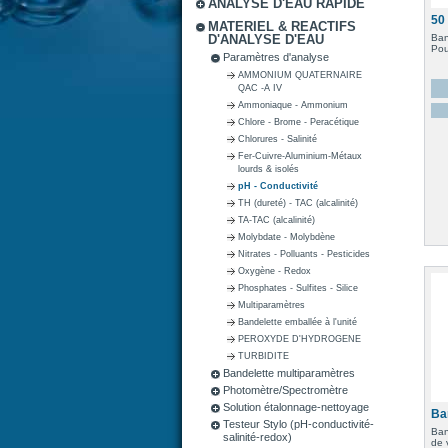
ANALYSE D'EAU RAPIDE
50 
MATERIEL & REACTIFS
Ban
D'ANALYSE D'EAU
Pou
Paramètres d'analyse
AMMONIUM QUATERNAIRE
QAC -A IV
Ammoniaque - Ammonium
Chlore - Brome - Peracétique
Chlorures - Salinité
Fer-Cuivre-Aluminium-Métaux
lourds & isolés
pH - Conductivité
TH (dureté) - TAC (alcalinité)
TA-TAC (alcalinité)
Molybdate - Molybdène
Nitrates - Polluants - Pesticides
Oxygène - Redox
Phosphates - Sulfites - Silice
Multiparamètres
Bandelette emballée à l'unité
PEROXYDE D'HYDROGENE
TURBIDITE
Bandelette multiparamètres
Photomètre/Spectromètre
Solution étalonnage-nettoyage
Ba
Testeur Stylo (pH-conductivité-
Ban
salinité-redox)
de 