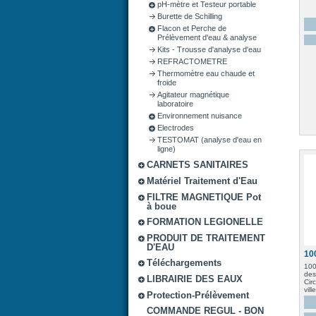
pH-mètre et Testeur portable
Burette de Schilling
Flacon et Perche de
Prélèvement d'eau & analyse
Kits - Trousse d'analyse d'eau
REFRACTOMETRE
Thermomètre eau chaude et
froide
Agitateur magnétique
laboratoire
Environnement nuisance
Electrodes
TESTOMAT (analyse d'eau en
ligne)
CARNETS SANITAIRES
Matériel Traitement d'Eau
FILTRE MAGNETIQUE Pot
à boue
FORMATION LEGIONELLE
PRODUIT DE TRAITEMENT
D'EAU
100
Téléchargements
100
des
LIBRAIRIE DES EAUX
Cir
ville
Protection-Prélèvement
COMMANDE REGUL - BON