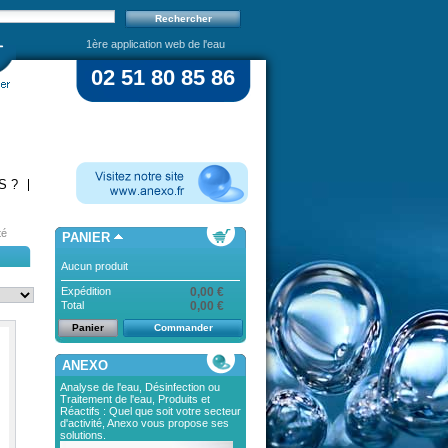
1ère application web de l'eau
02 51 80 85 86
S ?
té
PANIER
Aucun produit
Expédition
0,00 €
Total
0,00 €
Panier
Commander
ANEXO
Analyse de l'eau, Désinfection ou
Traitement de l'eau, Produits et
Réactifs : Quel que soit votre secteur
d'activité, Anexo vous propose ses
solutions.