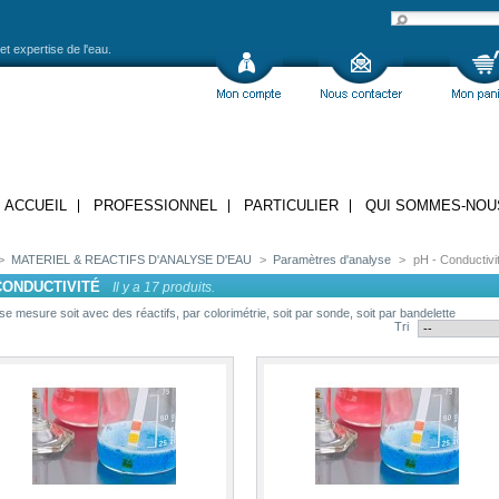
et expertise de l'eau.
ACCUEIL
PROFESSIONNEL
PARTICULIER
QUI SOMMES-NOU
>
MATERIEL & REACTIFS D'ANALYSE D'EAU
>
Paramètres d'analyse
>
pH - Conductivi
CONDUCTIVITÉ
Il y a 17 produits.
se mesure soit avec des réactifs, par colorimétrie, soit par sonde, soit par bandelette
Tri