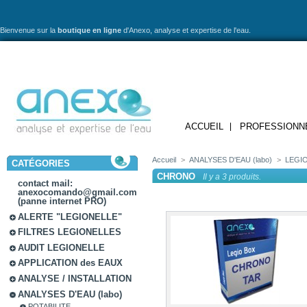
Bienvenue sur la
boutique en ligne
d'Anexo,
analyse et expertise de l'eau.
ACCUEIL
PROFESSIONN
Accueil
>
ANALYSES D'EAU (labo)
>
LEGI
CATÉGORIES
CHRONO
Il y a 3 produits.
contact mail:
anexocomando@gmail.com
(panne internet PRO)
ALERTE "LEGIONELLE"
FILTRES LEGIONELLES
AUDIT LEGIONELLE
APPLICATION des EAUX
ANALYSE / INSTALLATION
ANALYSES D'EAU (labo)
POTABILITE