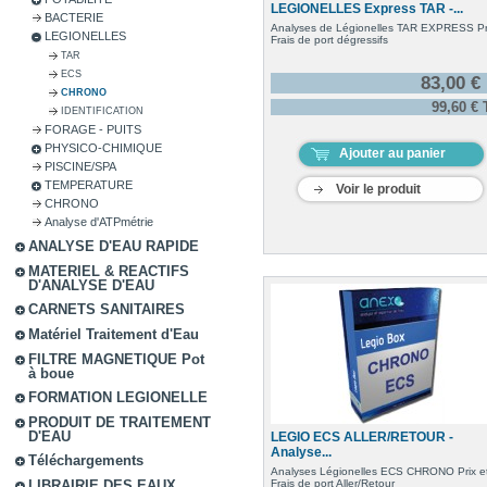
LEGIONELLES Express TAR -...
BACTERIE
Analyses de Légionelles TAR EXPRESS Pri
LEGIONELLES
Frais de port dégressifs
TAR
ECS
83,00 €
CHRONO
99,60 €
IDENTIFICATION
FORAGE - PUITS
PHYSICO-CHIMIQUE
Ajouter au panier
PISCINE/SPA
TEMPERATURE
Voir le produit
CHRONO
Analyse d'ATPmétrie
ANALYSE D'EAU RAPIDE
MATERIEL & REACTIFS
D'ANALYSE D'EAU
CARNETS SANITAIRES
Matériel Traitement d'Eau
FILTRE MAGNETIQUE Pot
à boue
FORMATION LEGIONELLE
PRODUIT DE TRAITEMENT
D'EAU
LEGIO ECS ALLER/RETOUR -
Analyse...
Téléchargements
Analyses Légionelles ECS CHRONO Prix e
Frais de port Aller/Retour
LIBRAIRIE DES EAUX