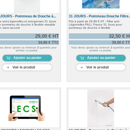
 JOURS - Pommeau de Douche à...
31 JOURS - Pommeau Douche Filtre..
tre anti-Légionelles et anti-germes 31 Jours
Prix à partir de 29.99 € HT - Filtre anti-
r pommeau de douche à flexible vissable
Légionelles PALL France 31 Jours pour
c sans raccord
pommeau de douche à flexible
29,00 € HT
32,50 € 
34,80 € TTC
39,00 € T
ous devez ajouter au minimum
2
quantités pour
Vous devez ajouter au minimum
2
quantités pou
acheter ce produit.
acheter ce produit.
Ajouter au panier
Ajouter au panier
Voir le produit
Voir le produit