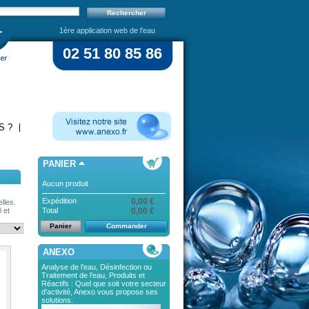
1ère application web de l'eau
02 51 80 85 86
S ?
PANIER
Aucun produit
Expédition
0,00 €
elles.
Total
0,00 €
 et
Panier
Commander
ANEXO
Analyse de l'eau, Désinfection ou
Traitement de l'eau, Produits et
Réactifs : Quel que soit votre secteur
d'activité, Anexo vous propose ses
solutions.