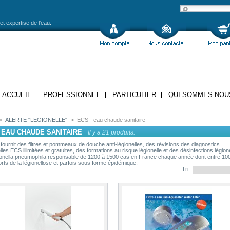
et expertise de l'eau.
ACCUEIL
PROFESSIONNEL
PARTICULIER
QUI SOMMES-NOU
>
ALERTE "LEGIONELLE"
>
ECS - eau chaude sanitaire
- EAU CHAUDE SANITAIRE
Il y a 21 produits.
fournit des filtres et pommeaux de douche anti-légionelles, des révisions des diagnostics
lles ECS illimitées et gratuites, des formations au risque légionelle et des désinfections légion
ionella pneumophila responsable de 1200 à 1500 cas en France chaque année dont entre 100
rts de la légionellose et parfois sous forme épidémique.
Tri