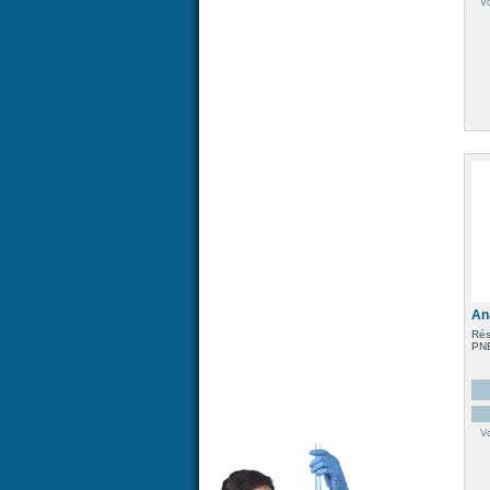
V
An
Rés
PNE
V