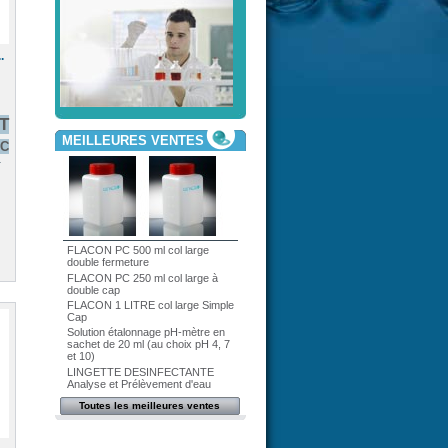
.
HT
MEILLEURES VENTES
TC
r
FLACON PC 500 ml col large
double fermeture
FLACON PC 250 ml col large à
double cap
FLACON 1 LITRE col large Simple
Cap
Solution étalonnage pH-mètre en
sachet de 20 ml (au choix pH 4, 7
et 10)
LINGETTE DESINFECTANTE
Analyse et Prélèvement d'eau
Toutes les meilleures ventes