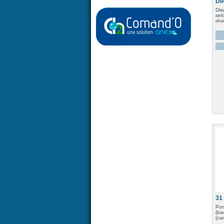
DI
Dia
sel
rév
31
Pom
(ba
(ca