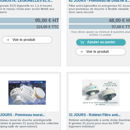
AGNOSTIC LEGIONELLES ECS...
62 JOURS - Pommeau de Douche à...
gnostic ECS légionelle en 1 à 4 heures
Filtre anti-Légionelles et anti-germes 62 Jours
on le niveau choisi avec accès illimité aux
pour pommeau de douche à flexible vissable
isions
donc sans raccord
95,00 € HT
48,00 € 
114,00 € TTC
57,60 € T
Vous devez ajouter au minimum
2
quantités pou
acheter ce produit.
Voir le produit
Ajouter au panier
Voir le produit
 JOURS - Pommeau mural...
31 JOURS - Robinet Filtre anti...
meau mural de douche anti-légionelle
Robinet anti-légionelle à sortie droite (bactéri
ctéries & germes 31 jours) Douche collective
& germes 31 jours) pour tous les ERP ou
mping-salle de sport-robinet)
logement individuel