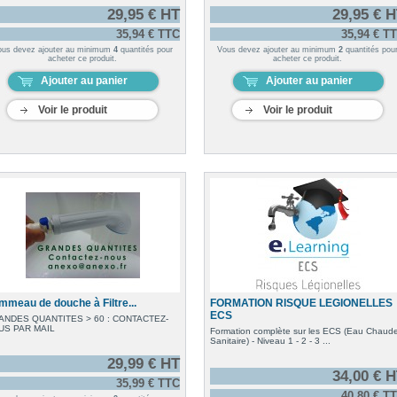
29,95 € HT
29,95 € 
35,94 € TTC
35,94 € T
ous devez ajouter au minimum
4
quantités pour
Vous devez ajouter au minimum
2
quantités pou
acheter ce produit.
acheter ce produit.
Ajouter au panier
Ajouter au panier
Voir le produit
Voir le produit
mmeau de douche à Filtre...
FORMATION RISQUE LEGIONELLES
ECS
ANDES QUANTITES > 60 : CONTACTEZ-
US PAR MAIL
Formation complète sur les ECS (Eau Chaud
Sanitaire) - Niveau 1 - 2 - 3 ...
29,99 € HT
34,00 € 
35,99 € TTC
40,80 € T