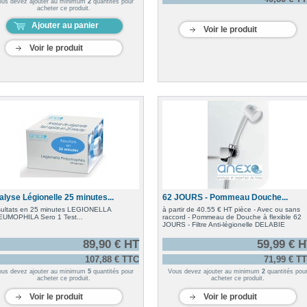
ous devez ajouter au minimum
2
quantités pour
acheter ce produit.
Ajouter au panier
Voir le produit
Voir le produit
alyse Légionelle 25 minutes...
62 JOURS - Pommeau Douche...
ultats en 25 minutes LEGIONELLA
à partir de 40.55 € HT pièce - Avec ou sans
UMOPHILA Sero 1 Test...
raccord - Pommeau de Douche à flexible 62
JOURS - Filtre Anti-légionelle DELABIE
89,90 € HT
59,99 € 
107,88 € TTC
71,99 € T
ous devez ajouter au minimum
5
quantités pour
Vous devez ajouter au minimum
2
quantités pou
acheter ce produit.
acheter ce produit.
Voir le produit
Voir le produit