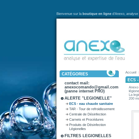
Bienvenue sur la
boutique en ligne
d'Anexo,
analyse 
Accueil
CATÉGORIES
ECS 
contact mail:
anexocomando@gmail.com
Anexo 
(panne internet PRO)
légione
La leg
ALERTE "LEGIONELLE"
200 mo
ECS - eau chaude sanitaire
TAR - Tour de refroidissement
Centrale de Désinfection
Carnets et Procédures
Produits de Désinfection
Légionelles
FILTRES LEGIONELLES