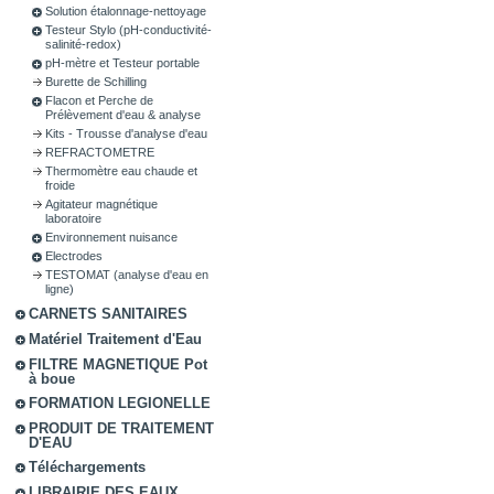
Solution étalonnage-nettoyage
Testeur Stylo (pH-conductivité-
salinité-redox)
pH-mètre et Testeur portable
Burette de Schilling
Flacon et Perche de
Prélèvement d'eau & analyse
Kits - Trousse d'analyse d'eau
REFRACTOMETRE
Thermomètre eau chaude et
froide
Agitateur magnétique
laboratoire
Environnement nuisance
Electrodes
TESTOMAT (analyse d'eau en
ligne)
CARNETS SANITAIRES
Matériel Traitement d'Eau
FILTRE MAGNETIQUE Pot
à boue
FORMATION LEGIONELLE
PRODUIT DE TRAITEMENT
D'EAU
Téléchargements
LIBRAIRIE DES EAUX