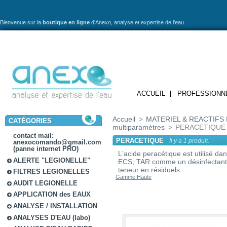
Bienvenue sur la
boutique en ligne
d'Anexo,
analyse et expertise de l'eau.
ACCUEIL
PROFESSIONN
Accueil
>
MATERIEL & REACTIFS 
CATÉGORIES
multiparamètres
>
PERACETIQUE
contact mail:
PERACETIQUE
Il y a 1 produit.
anexocomando@gmail.com
(panne internet PRO)
L'acide peracétique est utilisé da
ALERTE "LEGIONELLE"
ECS, TAR comme un désinfectant.
teneur en résiduels
FILTRES LEGIONELLES
Gamme Haute
AUDIT LEGIONELLE
APPLICATION des EAUX
ANALYSE / INSTALLATION
ANALYSES D'EAU (labo)