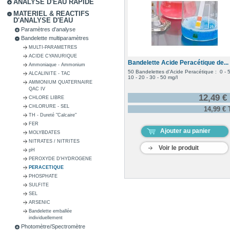
ANALYSE D'EAU RAPIDE
MATERIEL & REACTIFS
D'ANALYSE D'EAU
Paramètres d'analyse
Bandelette multiparamètres
MULTI-PARAMETRES
ACIDE CYANURIQUE
Bandelette Acide Peracétique de...
Ammoniaque - Ammonium
50 Bandelettes d'Acide Peracétique : 0 - 5
ALCALINITE - TAC
10 - 20 - 30 - 50 mg/l
AMMONIUM QUATERNAIRE
QAC IV
12,49 €
CHLORE LIBRE
CHLORURE - SEL
14,99 €
TH - Dureté "Calcaire"
FER
Ajouter au panier
MOLYBDATES
NITRATES / NITRITES
Voir le produit
pH
PEROXYDE D'HYDROGENE
PERACETIQUE
PHOSPHATE
SULFITE
SEL
ARSENIC
Bandelette emballée
individuellement
Photomètre/Spectromètre