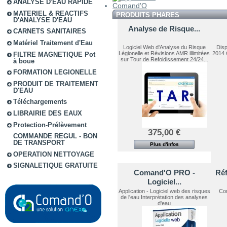
ANALYSE D'EAU RAPIDE
MATERIEL & REACTIFS
PRODUITS PHARES
D'ANALYSE D'EAU
Analyse de Risque...
CARNETS SANITAIRES
Matériel Traitement d'Eau
Logiciel Web d'Analyse du Risque
Disp
Légionelle et Révisions AMR illimitées
2014 
FILTRE MAGNETIQUE Pot
sur Tour de Refoidissement 24/24...
à boue
FORMATION LEGIONELLE
PRODUIT DE TRAITEMENT
D'EAU
Téléchargements
LIBRAIRIE DES EAUX
Protection-Prélèvement
375,00 €
COMMANDE REGUL - BON
DE TRANSPORT
Plus d'infos
OPERATION NETTOYAGE
SIGNALETIQUE GRATUITE
Comand'O PRO -
Ré
Logiciel...
Application - Logiciel web des risques
Con
de l'eau Interprétation des analyses
d'eau