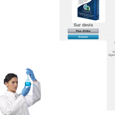
Sur devis
Plus d'infos
Acheter
E
légio