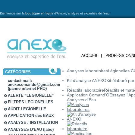
Bienvenue sur la
boutique en ligne
d'Anexo,
analyse et expertise de l'eau.
ACCUEIL
PROFESSIONN
Analyses laboratoires
Légionelles C
CATÉGORIES
...
Kit d'analyse ANEXO
Kit élaboré pa
contact mail:
anexocomando@gmail.com
...
(panne internet PRO)
Réactifs laboratoire
Réactifs et matér
Application Comand'O
Essayez l'Ap
ALERTE "LEGIONELLE"
Analyses d'Eau
FILTRES LEGIONELLES
AUDIT LEGIONELLE
APPLICATION des EAUX
ANALYSE / INSTALLATION
ANALYSES D'EAU (labo)