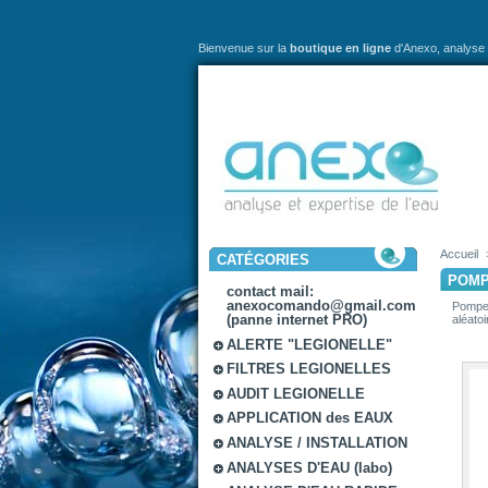
Bienvenue sur la
boutique en ligne
d'Anexo,
analyse 
Accueil
CATÉGORIES
POMP
contact mail:
anexocomando@gmail.com
Pompe 
(panne internet PRO)
aléatoi
ALERTE "LEGIONELLE"
FILTRES LEGIONELLES
AUDIT LEGIONELLE
APPLICATION des EAUX
ANALYSE / INSTALLATION
ANALYSES D'EAU (labo)