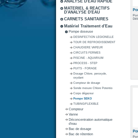
ANALYSE D'EAU RAPIDE
MATERIEL & REACTIFS
Po
D'ANALYSE D'EAU
Pom
CARNETS SANITAIRES
Déb
Matériel Traitement d'Eau
Pompe doseuse
DESINFECTION LEGIONELLE
TOUR DE REFROIDISSEMENT
CHAUDIERE VAPEUR
CIRCUITS FERMES
PISCINE - AQUARIUM
PROCESS - STEP
PUITS - FORAGE
Dosage Chlore, peroxyde,
oxydant
Compteur de dosage
Sonde mesure Chlore Potentio
Corps dégazeur
Pompe SEKO
TUBING/FLEXIBLE
Compteur
Vanne
Déconcentration automatique
d'eau
Bac de dosage
Po
Bac de rétention
Pom