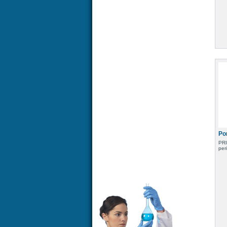
Po
PRI
per