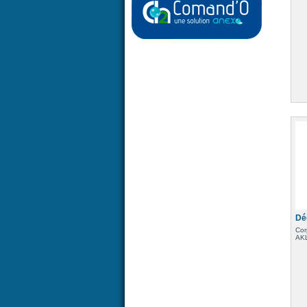
Dé
Cor
AKL