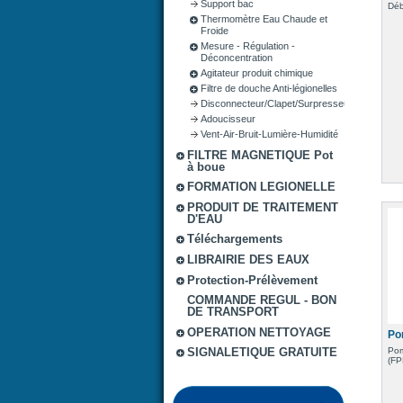
Support bac
Déb
Thermomètre Eau Chaude et
Froide
Mesure - Régulation -
Déconcentration
Agitateur produit chimique
Filtre de douche Anti-légionelles
Disconnecteur/Clapet/Surpresseur
Adoucisseur
Vent-Air-Bruit-Lumière-Humidité
FILTRE MAGNETIQUE Pot
à boue
FORMATION LEGIONELLE
PRODUIT DE TRAITEMENT
D'EAU
Téléchargements
LIBRAIRIE DES EAUX
Protection-Prélèvement
COMMANDE REGUL - BON
DE TRANSPORT
OPERATION NETTOYAGE
Po
Pom
SIGNALETIQUE GRATUITE
(FP