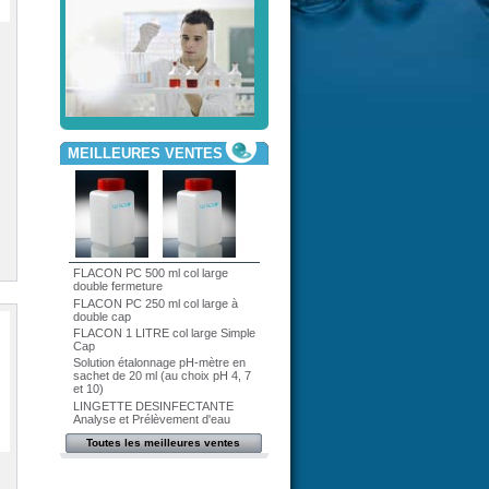
MEILLEURES VENTES
FLACON PC 500 ml col large
double fermeture
FLACON PC 250 ml col large à
double cap
FLACON 1 LITRE col large Simple
Cap
Solution étalonnage pH-mètre en
sachet de 20 ml (au choix pH 4, 7
et 10)
LINGETTE DESINFECTANTE
Analyse et Prélèvement d'eau
Toutes les meilleures ventes