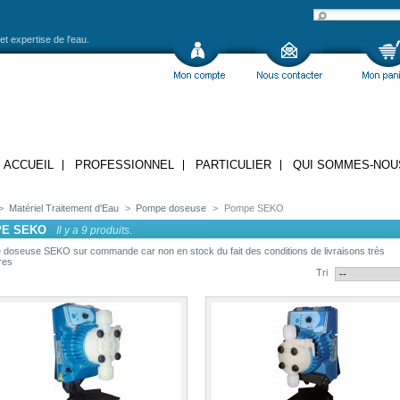
et expertise de l'eau.
ACCUEIL
PROFESSIONNEL
PARTICULIER
QUI SOMMES-NOU
>
Matériel Traitement d'Eau
>
Pompe doseuse
>
Pompe SEKO
E SEKO
Il y a 9 produits.
doseuse SEKO sur commande car non en stock du fait des conditions de livraisons très
res
Tri