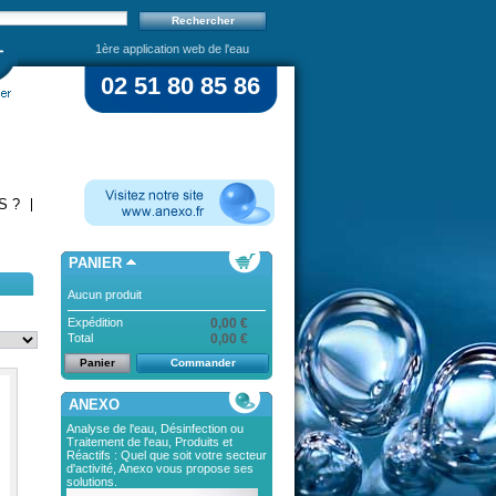
1ère application web de l'eau
02 51 80 85 86
S ?
PANIER
Aucun produit
Expédition
0,00 €
Total
0,00 €
Panier
Commander
ANEXO
Analyse de l'eau, Désinfection ou
Traitement de l'eau, Produits et
Réactifs : Quel que soit votre secteur
d'activité, Anexo vous propose ses
solutions.