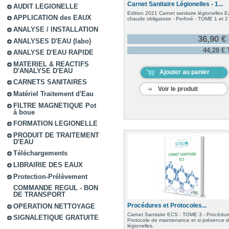
Carnet Sanitaire Légionelles - 1...
AUDIT LEGIONELLE
Edition 2021 Carnet sanitaire légionelles 
APPLICATION des EAUX
chaude obligatoire - Perforé - TOME 1 et 2
ANALYSE / INSTALLATION
36,90 €
ANALYSES D'EAU (labo)
44,28 €
ANALYSE D'EAU RAPIDE
MATERIEL & REACTIFS
D'ANALYSE D'EAU
Ajouter au panier
CARNETS SANITAIRES
Voir le produit
Matériel Traitement d'Eau
FILTRE MAGNETIQUE Pot
à boue
FORMATION LEGIONELLE
PRODUIT DE TRAITEMENT
D'EAU
Téléchargements
LIBRAIRIE DES EAUX
Protection-Prélèvement
COMMANDE REGUL - BON
DE TRANSPORT
Procédures et Protocoles...
OPERATION NETTOYAGE
Carnet Sanitaire ECS - TOME 3 - Procédur
SIGNALETIQUE GRATUITE
Protocole de maintenance et si présence 
légionelles.