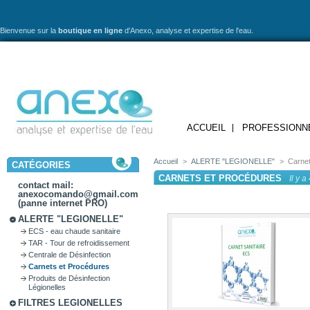
Bienvenue sur la
boutique en ligne
d'Anexo,
analyse et expertise de l'eau.
ACCUEIL
PROFESSIONN
Accueil
>
ALERTE "LEGIONELLE"
>
Carne
CATÉGORIES
CARNETS ET PROCÉDURES
Il y a
contact mail:
anexocomando@gmail.com
(panne internet PRO)
ALERTE "LEGIONELLE"
ECS - eau chaude sanitaire
TAR - Tour de refroidissement
Centrale de Désinfection
Carnets et Procédures
Produits de Désinfection
Légionelles
FILTRES LEGIONELLES