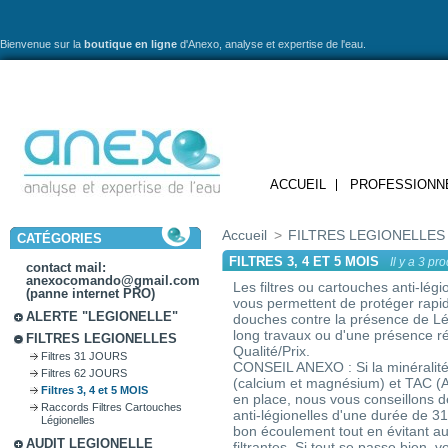
Bienvenue sur la
boutique en ligne
d'Anexo,
analyse et expertise de l'eau.
ACCUEIL
PROFESSIONN
Accueil
>
FILTRES LEGIONELLES
CATÉGORIES
FILTRES 3, 4 ET 5 MOIS
Il y a 3 pro
contact mail:
anexocomando@gmail.com
Les filtres ou cartouches anti-lég
(panne internet PRO)
vous permettent de protéger rap
ALERTE "LEGIONELLE"
douches contre la présence de Lé
long travaux ou d'une présence ré
FILTRES LEGIONELLES
Qualité/Prix.
Filtres 31 JOURS
CONSEIL ANEXO : Si la minéralité 
Filtres 62 JOURS
(calcium et magnésium) et TAC (Al
Filtres 3, 4 et 5 MOIS
en place, nous vous conseillons 
Raccords Filtres Cartouches
anti-légionelles d'une durée de 31 
Légionelles
bon écoulement tout en évitant
AUDIT LEGIONELLE
filtrantes. Si tout se passe bien,