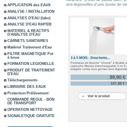
anti-légionelles d'une durée de vie
APPLICATION des EAUX
ANALYSE / INSTALLATION
ANALYSES D'EAU (labo)
ANALYSE D'EAU RAPIDE
MATERIEL & REACTIFS
D'ANALYSE D'EAU
CARNETS SANITAIRES
Matériel Traitement d'Eau
FILTRE MAGNETIQUE Pot
à boue
3 à 5 MOIS - Douchette...
Pommeau de Douche "chromé" à flexible 
FORMATION LEGIONELLE
cartouche filtrante interchangeable 3 ou 5
intégrée contre tous germes dont légionell
PRODUIT DE TRAITEMENT
D'EAU
89,90 €
Téléchargements
107,88 €
LIBRAIRIE DES EAUX
Protection-Prélèvement
Voir le produit
COMMANDE REGUL - BON
DE TRANSPORT
OPERATION NETTOYAGE
SIGNALETIQUE GRATUITE