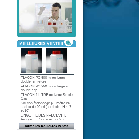
MEILLEURES VENTES
FLACON PC 500 ml col large
double fermeture
FLACON PC 250 ml col large à
double cap
FLACON 1 LITRE col large Simple
Cap
Solution étalonnage pH-mètre en
sachet de 20 ml (au choix pH 4, 7
et 10)
LINGETTE DESINFECTANTE
Analyse et Prélèvement d'eau
Toutes les meilleures ventes