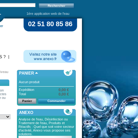
1ère application web de l'eau
02 51 80 85 86
S ?
Niveau
PANIER
Aucun produit
Expédition
0,00 €
non
Total
0,00 €
ectes
e ou
Panier
Commander
ANEXO
Analyse de l'eau, Désinfection ou
Traitement de l'eau, Produits et
Réactifs : Quel que soit votre secteur
d'activité, Anexo vous propose ses
solutions.