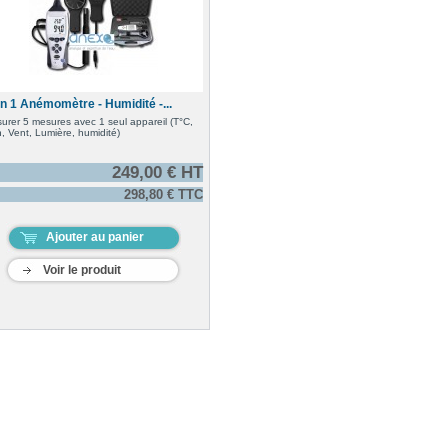
en 1 Anémomètre - Humidité -...
urer 5 mesures avec 1 seul appareil (T°C,
, Vent, Lumière, humidité)
249,00 € HT
298,80 € TTC
Ajouter au panier
Voir le produit