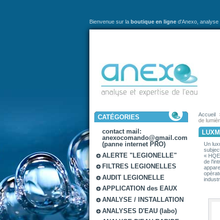
Bienvenue sur la
boutique en ligne
d'Anexo,
analyse 
Accueil
CATÉGORIES
de lumiè
contact mail:
LUXM
anexocomando@gmail.com
(panne internet PRO)
Un lux
subjec
ALERTE "LEGIONELLE"
« HQE 
de l'in
FILTRES LEGIONELLES
appare
opérat
AUDIT LEGIONELLE
industr
APPLICATION des EAUX
ANALYSE / INSTALLATION
ANALYSES D'EAU (labo)