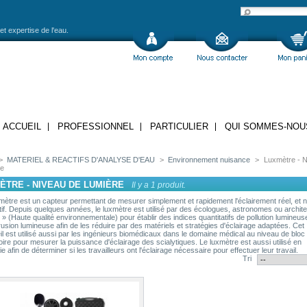
et expertise de l'eau.
ACCUEIL
PROFESSIONNEL
PARTICULIER
QUI SOMMES-NOU
>
MATERIEL & REACTIFS D'ANALYSE D'EAU
>
Environnement nuisance
>
Luxmètre - 
re
ÈTRE - NIVEAU DE LUMIÈRE
Il y a 1 produit.
mètre est un capteur permettant de mesurer simplement et rapidement l'éclairement réel, et 
tif. Depuis quelques années, le luxmètre est utilisé par des écologues, astronomes ou archit
» (Haute qualité environnementale) pour établir des indices quantitatifs de pollution lumineus
trusion lumineuse afin de les réduire par des matériels et stratégies d'éclairage adaptées. Cet
il est utilisé aussi par les ingénieurs biomédicaux dans le domaine médical au niveau de bloc
oire pour mesurer la puissance d'éclairage des scialytiques. Le luxmètre est aussi utilisé en
ie afin de déterminer si les travailleurs ont l'éclairage nécessaire pour effectuer leur travail.
Tri