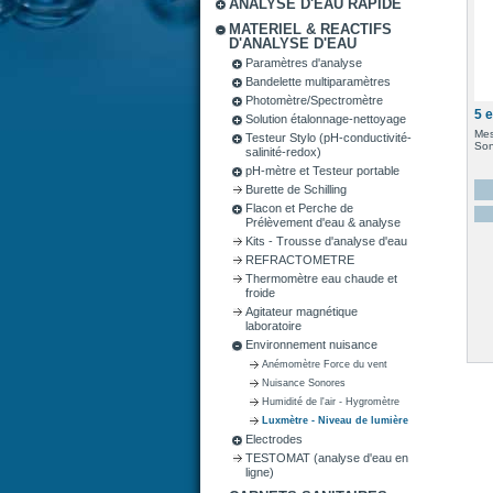
ANALYSE D'EAU RAPIDE
MATERIEL & REACTIFS
D'ANALYSE D'EAU
Paramètres d'analyse
Bandelette multiparamètres
Photomètre/Spectromètre
5 
Solution étalonnage-nettoyage
Mes
Testeur Stylo (pH-conductivité-
Son
salinité-redox)
pH-mètre et Testeur portable
Burette de Schilling
Flacon et Perche de
Prélèvement d'eau & analyse
Kits - Trousse d'analyse d'eau
REFRACTOMETRE
Thermomètre eau chaude et
froide
Agitateur magnétique
laboratoire
Environnement nuisance
Anémomètre Force du vent
Nuisance Sonores
Humidité de l'air - Hygromètre
Luxmètre - Niveau de lumière
Electrodes
TESTOMAT (analyse d'eau en
ligne)