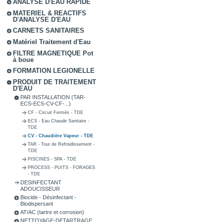
ANALYSE D'EAU RAPIDE
MATERIEL & REACTIFS
D'ANALYSE D'EAU
CARNETS SANITAIRES
Matériel Traitement d'Eau
FILTRE MAGNETIQUE Pot
à boue
FORMATION LEGIONELLE
PRODUIT DE TRAITEMENT
D'EAU
PAR INSTALLATION (TAR-
ECS-ECS-CV-CF-...)
CF - Circuit Fermés - TDE
ECS - Eau Chaude Sanitaire -
TDE
CV - Chaudière Vapeur - TDE
TAR - Tour de Refroidissement -
TDE
PISCINES - SPA - TDE
PROCESS - PUITS - FORAGES
- TDE
DESINFECTANT
ADOUCISSEUR
Biocide - Désinfectant -
Biodispersant
AT/AC (tartre et corrosion)
NETTOYAGE-DETARTRAGE