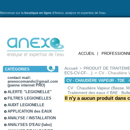
Bienvenue sur la
boutique en ligne
d'Anexo,
analyse et expertise de l'eau.
ACCUEIL
PROFESSIONN
Accueil
>
PRODUIT DE TRAITEME
CATÉGORIES
ECS-CV-CF-...)
>
CV - Chaudière 
contact mail:
CV - CHAUDIÈRE VAPEUR - TDE
A
anexocomando@gmail.com
(panne internet PRO)
CV : Chaudière Vapeur (Basse, Mo
ALERTE "LEGIONELLE"
Traitement des eaux // BAE : Bulle
Il n'y a aucun produit dans c
FILTRES LEGIONELLES
AUDIT LEGIONELLE
APPLICATION des EAUX
ANALYSE / INSTALLATION
ANALYSES D'EAU (labo)