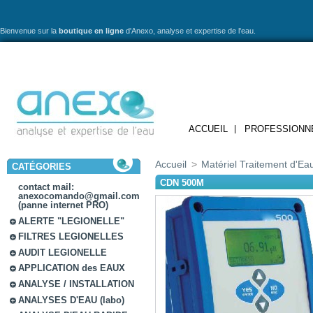
Bienvenue sur la
boutique en ligne
d'Anexo,
analyse et expertise de l'eau.
ACCUEIL
PROFESSIONN
Accueil
>
Matériel Traitement d'Ea
CATÉGORIES
CDN 500M
contact mail:
anexocomando@gmail.com
(panne internet PRO)
ALERTE "LEGIONELLE"
FILTRES LEGIONELLES
AUDIT LEGIONELLE
APPLICATION des EAUX
ANALYSE / INSTALLATION
ANALYSES D'EAU (labo)