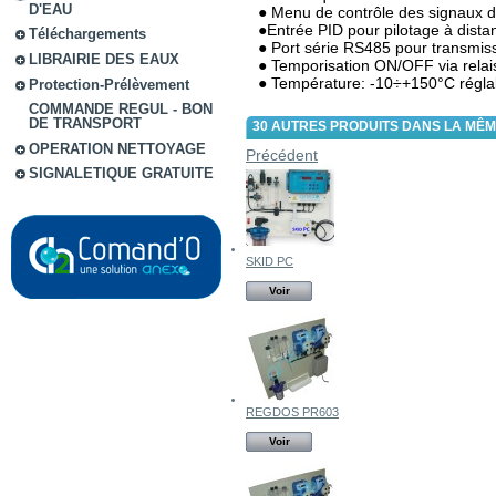
D'EAU
● Menu de contrôle des signaux d'
●Entrée PID pour pilotage à dista
Téléchargements
● Port série RS485 pour transmi
LIBRAIRIE DES EAUX
● Temporisation ON/OFF via relai
● Température: -10÷+150°C régl
Protection-Prélèvement
COMMANDE REGUL - BON
DE TRANSPORT
30 AUTRES PRODUITS DANS LA MÊM
OPERATION NETTOYAGE
Précédent
SIGNALETIQUE GRATUITE
SKID PC
Voir
REGDOS PR603
Voir