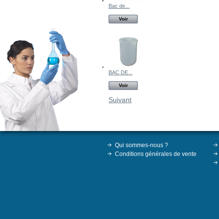
Bac de...
Voir
BAC DE...
Voir
Suivant
Qui sommes-nous ?
Conditions générales de vente