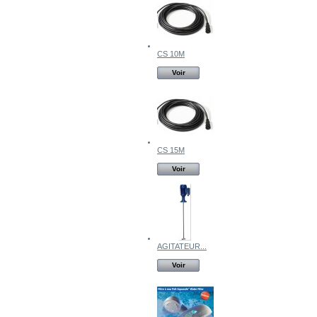
CS 10M
Voir
CS 15M
Voir
AGITATEUR...
Voir