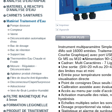
ANALYSE D'EAU RAPIDE
MATERIEL & REACTIFS
D'ANALYSE D'EAU
CARNETS SANITAIRES
Matériel Traitement d'Eau
Imprimer
Pompe doseuse
Agrandir
Compteur
Vanne
EN SAVOIR PLUS
Déconcentration automatique
d'eau
Bac de dosage
Instrument multiparamètre Simpl
Bac de rétention
4Mo soit 16000 entrées. Traitem
Courbe Graphique) avec port USB.
Support bac
Gr M5 ou M10 ●Alimentation 90÷2
Thermomètre Eau Chaude et
Froide
● Cadran: Multi Caractères - 7 Lig
Mesure - Régulation -
● Une sortie: (0/4÷20 mA ou 20÷4
Déconcentration
des limites max et mini
Agitateur produit chimique
● Entrée pour température sonde
Filtre de douche Anti-légionelles
visualisation directe
Disconnecteur/Clapet/Surpresseur
● Point de consignes Deux seuils
● Calibration assistée avec évalua
Adoucisseur
● Accès au menu par code d'accè
Vent-Air-Bruit-Lumière-Humidité
● Activation manuelle des relais, 
FILTRE MAGNETIQUE Pot
hystérésis
à boue
● Echelles multiples selon les son
FORMATION LEGIONELLE
● Dosage proportionnel via relais 
● Statistique et alarme de surdos
PRODUIT DE TRAITEMENT