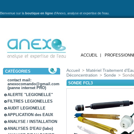
Bienvenue sur la
boutique en ligne
d'Anexo,
analyse et expertise de l'eau.
ACCUEIL
PROFESSIONN
Accueil
>
Matériel Traitement d'Ea
CATÉGORIES
Déconcentration
>
Sonde
>
Sond
contact mail:
SONDE FCL3
anexocomando@gmail.com
(panne internet PRO)
ALERTE "LEGIONELLE"
FILTRES LEGIONELLES
AUDIT LEGIONELLE
APPLICATION des EAUX
ANALYSE / INSTALLATION
ANALYSES D'EAU (labo)