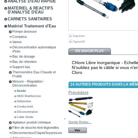
ANALYSE D'EAU RAPIDE
MATERIEL & REACTIFS
D'ANALYSE D'EAU
CARNETS SANITAIRES
Matériel Traitement d'Eau
Pompe doseuse
Imprimer
Compteur
Agrandir
Vanne
Déconcentration automatique
EN SAVOIR PLUS
d'eau
Bac de dosage
Bac de rétention
Chlore Libre inorganique - Echell
N'oubliez pas le câble si vous n'
Support bac
Cloro
Thermomètre Eau Chaude et
Froide
Mesure - Régulation -
14 AUTRES PRODUITS DANS LA MÊM
Déconcentration
Sonde
Précédent
SKID Multifonction
Débitmètre
Conductivité
Déconcentration
Cable Sonde
Sonde Redox...
Agitateur produit chimique
Filtre de douche Anti-légionelles
Voir
Disconnecteur/Clapet/Surpresseur
Adoucisseur