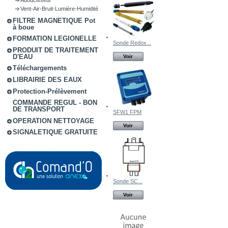
Vent-Air-Bruit-Lumière-Humidité
FILTRE MAGNETIQUE Pot
à boue
FORMATION LEGIONELLE
Sonde Redox...
PRODUIT DE TRAITEMENT
D'EAU
Voir
Téléchargements
LIBRAIRIE DES EAUX
Protection-Prélèvement
COMMANDE REGUL - BON
DE TRANSPORT
SFW1 FPM
OPERATION NETTOYAGE
Voir
SIGNALETIQUE GRATUITE
Sonde SC...
Voir