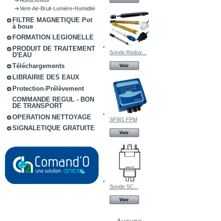
Vent-Air-Bruit-Lumière-Humidité
FILTRE MAGNETIQUE Pot
à boue
FORMATION LEGIONELLE
PRODUIT DE TRAITEMENT
Sonde Redox...
D'EAU
Téléchargements
Voir
LIBRAIRIE DES EAUX
Protection-Prélèvement
COMMANDE REGUL - BON
DE TRANSPORT
OPERATION NETTOYAGE
SFW1 FPM
SIGNALETIQUE GRATUITE
Voir
Sonde SC...
Voir