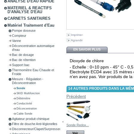
ANALYSE D'EAU RAPIDE
MATERIEL & REACTIFS
D'ANALYSE D'EAU
CARNETS SANITAIRES
Matériel Traitement d'Eau
Pompe doseuse
Imprimer
Compteur
Agrandir
Vanne
Déconcentration automatique
EN SAVOIR PLUS
d'eau
Bac de dosage
Bac de rétention
Dioxyde de chlore
Support bac
- Echelle : 0÷10 ppm - 45° C - 0,
Thermomètre Eau Chaude et
Electrolyte ECD4 avec 15 mètres d
Froide
n'en avez pas. Voir produits de 
Mesure - Régulation -
Déconcentration
14 AUTRES PRODUITS DANS LA MÊM
Sonde
SKID Multifonction
Précédent
Débitmètre
Conductivité
Déconcentration
Cable Sonde
Agitateur produit chimique
Filtre de douche Anti-légionelles
Sonde Redox...
Disconnecteur/Clapet/Surpresseur
Voir
Adoucisseur