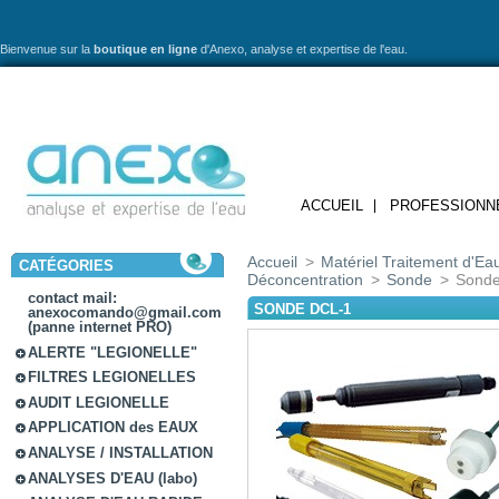
Bienvenue sur la
boutique en ligne
d'Anexo,
analyse et expertise de l'eau.
ACCUEIL
PROFESSIONN
Accueil
>
Matériel Traitement d'Ea
CATÉGORIES
Déconcentration
>
Sonde
>
Sond
contact mail:
SONDE DCL-1
anexocomando@gmail.com
(panne internet PRO)
ALERTE "LEGIONELLE"
FILTRES LEGIONELLES
AUDIT LEGIONELLE
APPLICATION des EAUX
ANALYSE / INSTALLATION
ANALYSES D'EAU (labo)