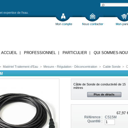
et expertise de l'eau.
ACCUEIL
PROFESSIONNEL
PARTICULIER
QUI SOMMES-NOU
>
Matériel Traitement d'Eau
>
Mesure - Régulation - Déconcentration
>
Cable Sonde
>
C
5M
Câble de Sonde de conductivité de 15
mètres
Plus de détails
67,97 
Référence :
CS15M
Quantité :