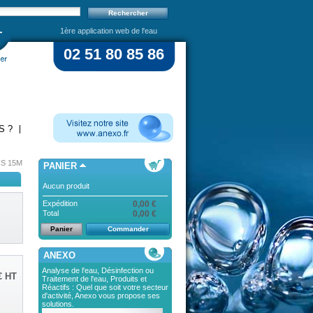
1ère application web de l'eau
02 51 80 85 86
S ?
S 15M
PANIER
Aucun produit
Expédition
0,00 €
Total
0,00 €
Panier
Commander
ANEXO
Analyse de l'eau, Désinfection ou
€
HT
Traitement de l'eau, Produits et
Réactifs : Quel que soit votre secteur
d'activité, Anexo vous propose ses
solutions.