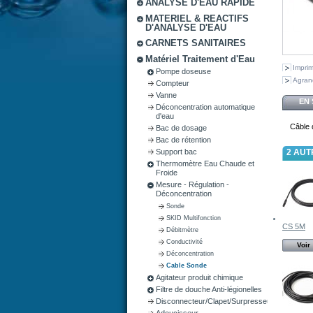
ANALYSE D'EAU RAPIDE
MATERIEL & REACTIFS
D'ANALYSE D'EAU
CARNETS SANITAIRES
Matériel Traitement d'Eau
Impri
Pompe doseuse
Agran
Compteur
Vanne
EN 
Déconcentration automatique
d'eau
Câble 
Bac de dosage
Bac de rétention
Support bac
2 AUT
Thermomètre Eau Chaude et
Froide
Mesure - Régulation -
Déconcentration
Sonde
SKID Multifonction
CS 5M
Débitmètre
Conductivité
Voir
Déconcentration
Cable Sonde
Agitateur produit chimique
Filtre de douche Anti-légionelles
Disconnecteur/Clapet/Surpresseur
Adoucisseur