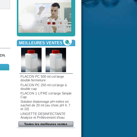
MEILLEURES VENTES
CDN.
FLACON PC 500 ml col large
double fermeture
FLACON PC 250 ml col large à
double cap
FLACON 1 LITRE col large Simple
Cap
Solution étalonnage pH-mètre en
sachet de 20 ml (au choix pH 4, 7
et 10)
LINGETTE DESINFECTANTE
Analyse et Prélèvement d'eau
Toutes les meilleures ventes