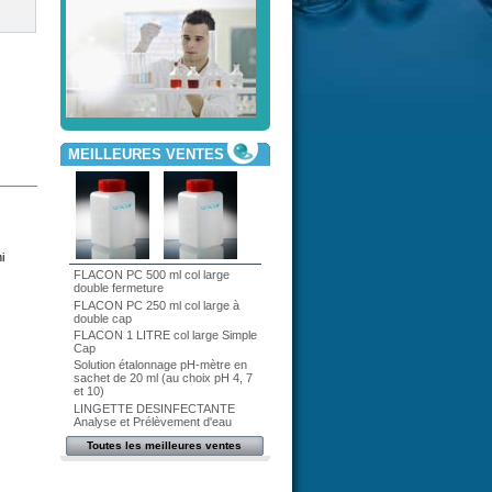
MEILLEURES VENTES
i
FLACON PC 500 ml col large
double fermeture
FLACON PC 250 ml col large à
double cap
FLACON 1 LITRE col large Simple
Cap
Solution étalonnage pH-mètre en
sachet de 20 ml (au choix pH 4, 7
et 10)
LINGETTE DESINFECTANTE
Analyse et Prélèvement d'eau
Toutes les meilleures ventes