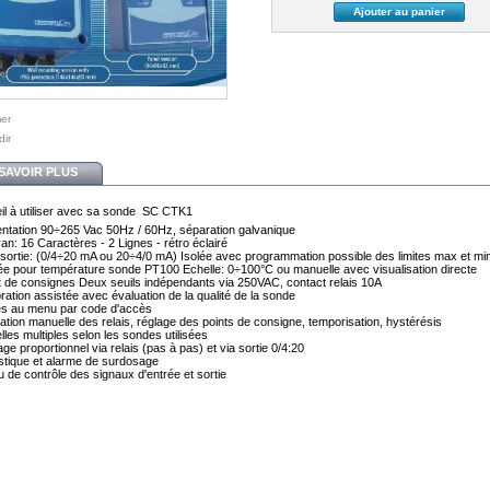
mer
dir
SAVOIR PLUS
il à utiliser avec sa sonde SC CTK1
entation 90÷265 Vac 50Hz / 60Hz, séparation galvanique
an: 16 Caractères - 2 Lignes - rétro éclairé
sortie: (0/4÷20 mA ou 20÷4/0 mA) Isolée avec programmation possible des limites max et min
ée pour température sonde PT100 Echelle: 0÷100°C ou manuelle avec visualisation directe
t de consignes Deux seuils indépendants via 250VAC, contact relais 10A
bration assistée avec évaluation de la qualité de la sonde
s au menu par code d'accès
vation manuelle des relais, réglage des points de consigne, temporisation, hystérésis
lles multiples selon les sondes utilisées
e proportionnel via relais (pas à pas) et via sortie 0/4:20
istique et alarme de surdosage
 de contrôle des signaux d'entrée et sortie