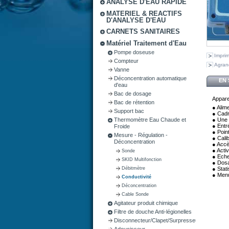
ANALYSE D'EAU RAPIDE
MATERIEL & REACTIFS
D'ANALYSE D'EAU
CARNETS SANITAIRES
Matériel Traitement d'Eau
Pompe doseuse
Impri
Compteur
Agran
Vanne
Déconcentration automatique
EN 
d'eau
Bac de dosage
Appare
Bac de rétention
● Alim
Support bac
● Cadr
Thermomètre Eau Chaude et
● Une 
● Entr
Froide
● Poin
Mesure - Régulation -
● Cali
Déconcentration
● Accè
● Acti
Sonde
● Eche
SKID Multifonction
● Dosag
Débitmètre
● Stat
● Menu
Conductivité
Déconcentration
Cable Sonde
Agitateur produit chimique
Filtre de douche Anti-légionelles
Disconnecteur/Clapet/Surpresseur
Adoucisseur