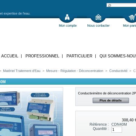
et expertise de l'eau.
ACCUEIL
PROFESSIONNEL
PARTICULIER
QUI SOMMES-NOU
>
Matériel Traitement d'Eau
>
Mesure - Régulation - Déconcentration
>
Conductivité
>
C
40M
Conductivimètre de déconcentration 2P
Plus de détails
308,40 
Référence :
CDN40M
Quantité :