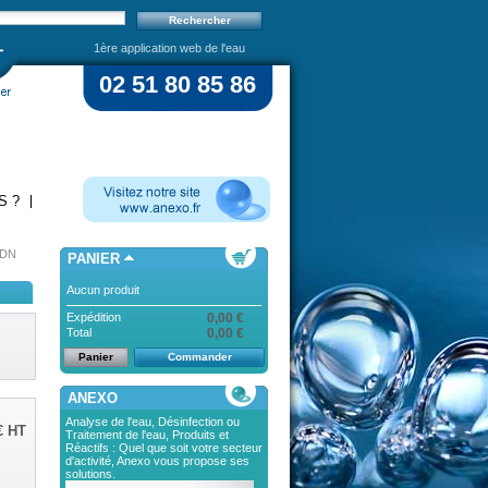
1ère application web de l'eau
02 51 80 85 86
S ?
DN
PANIER
Aucun produit
Expédition
0,00 €
Total
0,00 €
Panier
Commander
ANEXO
Analyse de l'eau, Désinfection ou
€
HT
Traitement de l'eau, Produits et
Réactifs : Quel que soit votre secteur
d'activité, Anexo vous propose ses
solutions.