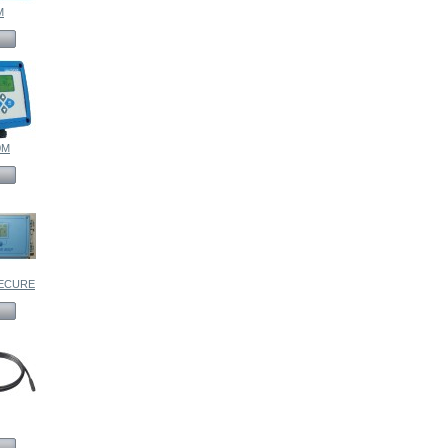
M
0M
ECURE