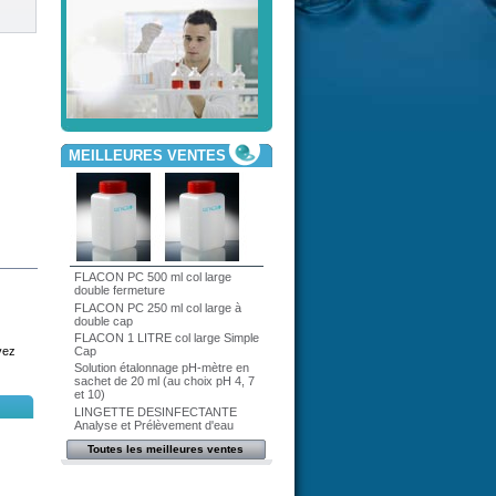
MEILLEURES VENTES
FLACON PC 500 ml col large
double fermeture
FLACON PC 250 ml col large à
double cap
FLACON 1 LITRE col large Simple
vez
Cap
Solution étalonnage pH-mètre en
sachet de 20 ml (au choix pH 4, 7
et 10)
LINGETTE DESINFECTANTE
Analyse et Prélèvement d'eau
Toutes les meilleures ventes