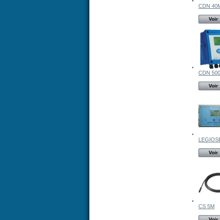
CDN 40
Voir
CDN 50
Voir
LEGIOS
Voir
CS 5M
Voir