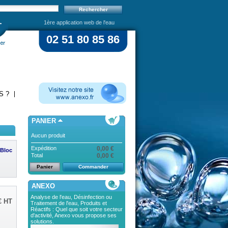
1ère application web de l'eau
02 51 80 85 86
S ?
PANIER
Aucun produit
Expédition
0,00 €
 Bloc
Total
0,00 €
Panier
Commander
ANEXO
Analyse de l'eau, Désinfection ou
€
HT
Traitement de l'eau, Produits et
Réactifs : Quel que soit votre secteur
d'activité, Anexo vous propose ses
solutions.