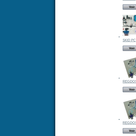
Voir
SKID PC
Voir
REGDOS
Voir
REGDOS
Voir