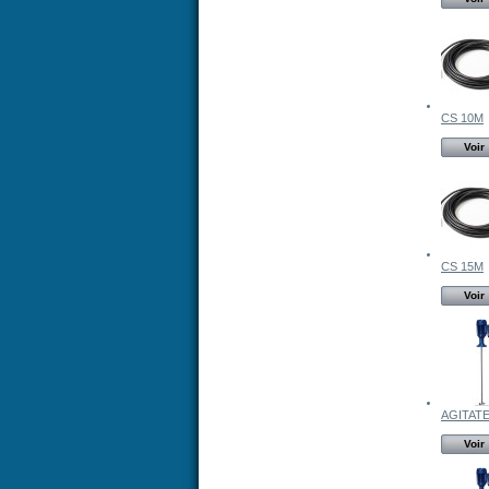
CS 10M
Voir
CS 15M
Voir
AGITATE
Voir