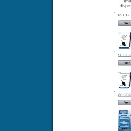
PS CTK
Voir
SC CTK
Voir
SC CTK1
Voir