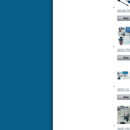
Sonde Re
Voir
SKID P
Voir
SKID CL
Voir
SKID PR