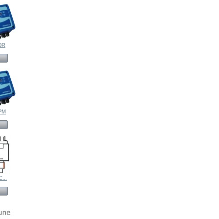
0R
PM
...