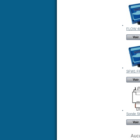
FLOW 4
Voir
SFW1 F
Voir
Sonde SC
Voir