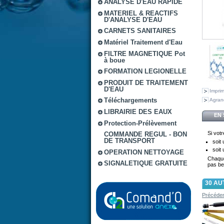
ANALYSE D'EAU RAPIDE
MATERIEL & REACTIFS
D'ANALYSE D'EAU
CARNETS SANITAIRES
Matériel Traitement d'Eau
FILTRE MAGNETIQUE Pot
à boue
FORMATION LEGIONELLE
PRODUIT DE TRAITEMENT
D'EAU
Impri
Téléchargements
Agran
LIBRAIRIE DES EAUX
EN 
Protection-Prélèvement
Si vot
COMMANDE REGUL - BON
DE TRANSPORT
soit
soit
OPERATION NETTOYAGE
Chaque
SIGNALETIQUE GRATUITE
pas be
30 AU
Précéde