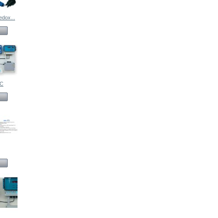
dox...
RC