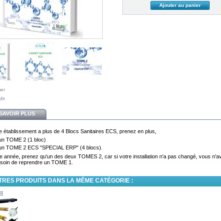
mer
dir
SAVOIR PLUS
re établissement a plus de 4 Blocs Sanitaires ECS, prenez en plus,
 un TOME 2 (1 bloc)
 un TOME 2 ECS "SPECIAL ERP" (4 blocs).
 année, prenez qu'un des deux TOMES 2, car si votre installation n'a pas changé, vous n'a
soin de reprendre un TOME 1.
TRES PRODUITS DANS LA MÊME CATÉGORIE :
nt