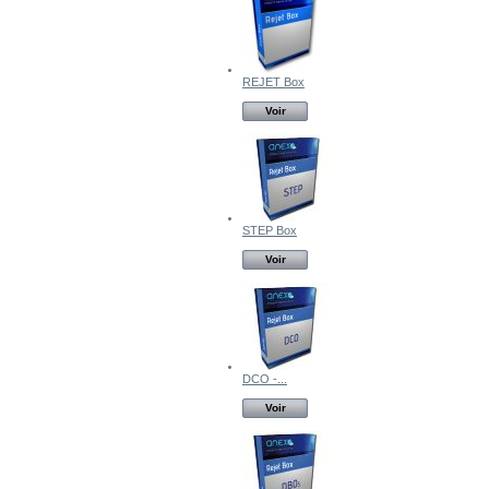
REJET Box
Voir
STEP Box
Voir
DCO -...
Voir