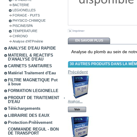
BACTERIE
LEGIONELLES
FORAGE - PUITS
PHYSICO-CHIMIQUE
PISCINE/SPA
TEMPERATURE
Imprimer
CHRONO
EN SAVOIR PLUS
Analyse d'ATPmétrie
ANALYSE D'EAU RAPIDE
Analyse du plomb au sein de notre
MATERIEL & REACTIFS
D'ANALYSE D'EAU
30 AUTRES PRODUITS DANS LA MÊM
CARNETS SANITAIRES
Précédent
Matériel Traitement d'Eau
FILTRE MAGNETIQUE Pot
à boue
FORMATION LEGIONELLE
PRODUIT DE TRAITEMENT
Analyse...
D'EAU
Téléchargements
Voir
LIBRAIRIE DES EAUX
Protection-Prélèvement
COMMANDE REGUL - BON
DE TRANSPORT