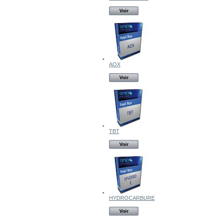
Voir
AOX
Voir
TBT
Voir
HYDROCARBURE
Voir