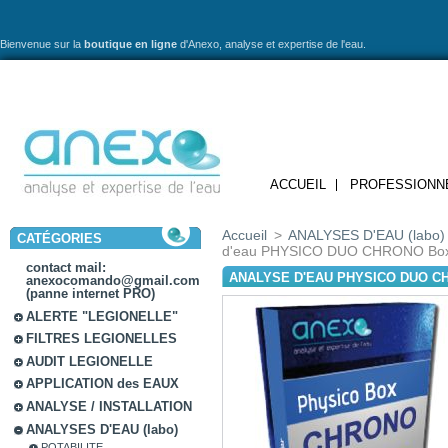
Bienvenue sur la
boutique en ligne
d'Anexo,
analyse et expertise de l'eau.
ACCUEIL
PROFESSIONN
Accueil
>
ANALYSES D'EAU (labo)
CATÉGORIES
d'eau PHYSICO DUO CHRONO Box
contact mail:
ANALYSE D'EAU PHYSICO DUO C
anexocomando@gmail.com
(panne internet PRO)
ALERTE "LEGIONELLE"
FILTRES LEGIONELLES
AUDIT LEGIONELLE
APPLICATION des EAUX
ANALYSE / INSTALLATION
ANALYSES D'EAU (labo)
POTABILITE