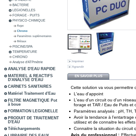
BACTERIE
LEGIONELLES
FORAGE - PUITS
PHYSICO-CHIMIQUE
Rejet
Chrono
Paramètres suplémentaires
Métaux
PISCINE/SPA
TEMPERATURE
CHRONO
Imprimer
Analyse d'ATPmétrie
Agrandir
ANALYSE D'EAU RAPIDE
MATERIEL & REACTIFS
EN SAVOIR PLUS
D'ANALYSE D'EAU
CARNETS SANITAIRES
Cette solution va vous permettre d
Matériel Traitement d'Eau
L'eau d'appoint
L'eau d'un circuit ou d'un résea
FILTRE MAGNETIQUE Pot
à boue
forage et TAR / Eau de Puits et 
Paramètres analysés : pH, TH, T
FORMATION LEGIONELLE
Avoir la tendance à l'entartrage
PRODUIT DE TRAITEMENT
D'EAU
utilisez et de connaitre les eff
Connaitre la situation du circuit qu
Téléchargements
Avis du professionnel :
Effectue
LIBRAIRIE DES EAUX