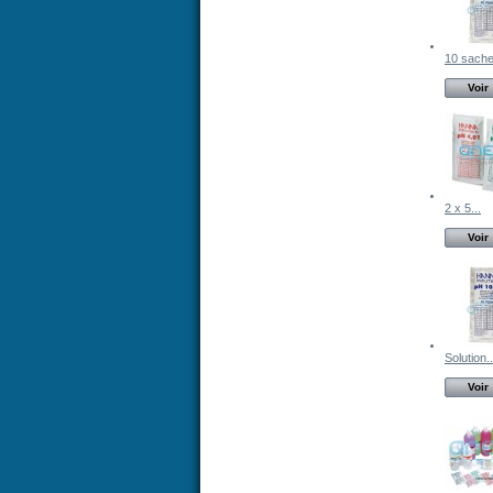
10 sachet
Voir
2 x 5...
Voir
Solution..
Voir