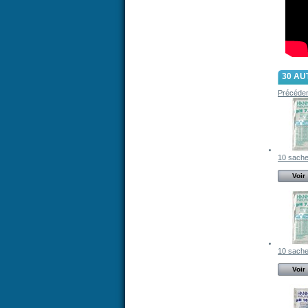
30 AU
Précéde
10 sachet
Voir
10 sachet
Voir