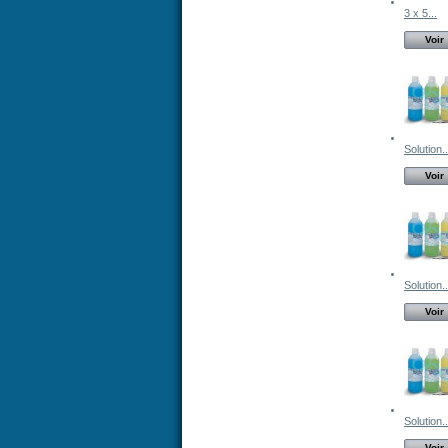
3 x 5...
Voir
Solution..
Voir
Solution..
Voir
Solution..
Voir