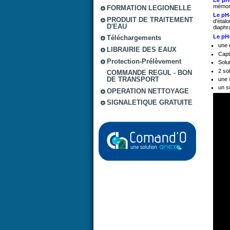
mémori
FORMATION LEGIONELLE
Le pH
PRODUIT DE TRAITEMENT
d'étal
D'EAU
diaphr
Le pH
Téléchargements
une 
LIBRAIRIE DES EAUX
Capt
Protection-Prélèvement
Solu
2 so
COMMANDE REGUL - BON
DE TRANSPORT
une 
un s
OPERATION NETTOYAGE
SIGNALETIQUE GRATUITE