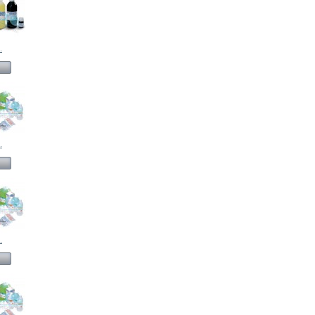
.
.
.