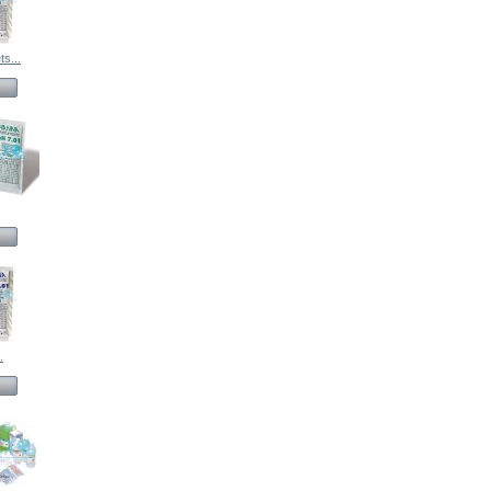
s...
.