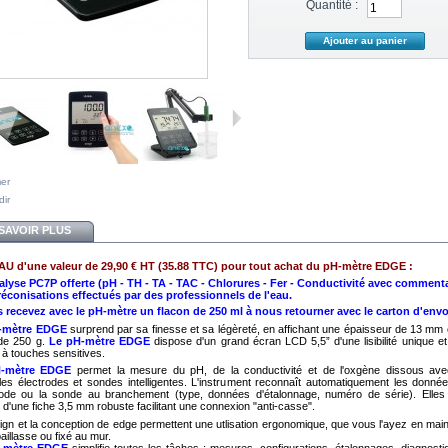
Quantité :
mer
dir
SAVOIR PLUS
U d'une valeur de 29,90 € HT (35.88 TTC) pour tout achat du pH-mètre EDGE :
alyse PC7P offerte (pH - TH - TA - TAC - Chlorures - Fer - Conductivité avec comment
réconisations effectués par des professionnels de l'eau.
 recevez avec le pH-mètre un flacon de 250 ml à nous retourner avec le carton d'envo
-mètre EDGE
surprend par sa finesse et sa légèreté, en affichant une épaisseur de 13 mm 
de 250 g.
Le pH-mètre EDGE
dispose d'un grand écran LCD 5,5” d'une lisibilité unique et
r à touches sensitives.
-mètre EDGE
permet la mesure du pH, de la conductivité et de l'oxgène dissous av
les électrodes et sondes intelligentes. L'instrument reconnaît automatiquement les donné
trode ou la sonde au branchement (type, données d'étalonnage, numéro de série). Elles
 d'une fiche 3,5 mm robuste facilitant une connexion "anti-casse".
ign et la conception de edge permettent une utlisation ergonomique, que vous l'ayez en main
aillasse ou fixé au mur.
-mètre EDGE
simplifie toutes les tâches : mesures, configurations, étalonnages, diagnosti