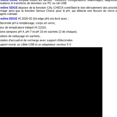
sations et transferts de données sur PC ou clé USB.
-mètre EDGE
dispose de la fonction CAL-CHECK contrôlant le bon déroulement des procé
onnage ainsi que la fonction Sensor Check pour le pH, qui détecte une fissure du verre 
agme colmaté.
-mètre EDGE
HI 2020-02 (kit edge pH) est livré avec :
électrode pH à remplissage, corps en verre,
eur de température intégré HI 11310,
tions tampons pH 4, pH 7 et pH 10 en sachets (2 de chaque),
lutions de nettoyage en sachets,
station d'accueil et de recharge avec support d'électrodes
upport mural, un câble USB et un adaptateur secteur 5 V.