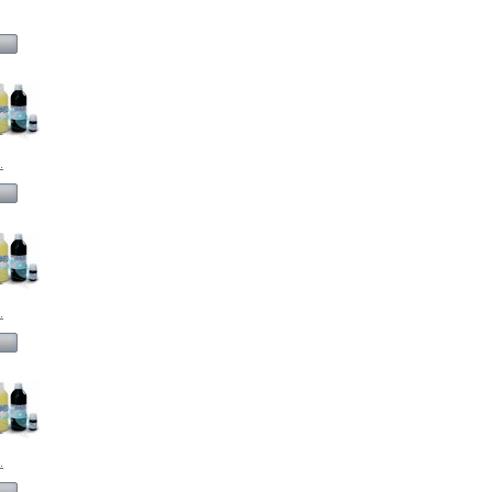
.
.
.