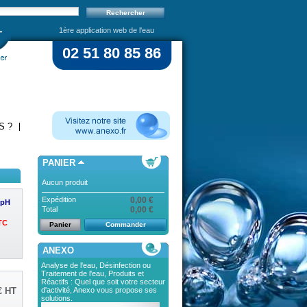
1ère application web de l'eau
02 51 80 85 86
S ?
PANIER
Aucun produit
Expédition
0,00 €
 pH
Total
0,00 €
TC
Panier
Commander
ANEXO
Analyse de l'eau, Désinfection ou
Traitement de l'eau, Produits et
Réactifs : Quel que soit votre secteur
d'activité, Anexo vous propose ses
€
HT
solutions.