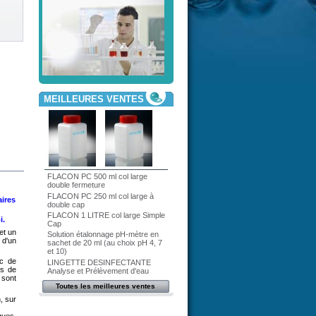
MEILLEURES VENTES
FLACON PC 500 ml col large
double fermeture
FLACON PC 250 ml col large à
aires
double cap
FLACON 1 LITRE col large Simple
i.
Cap
et un
Solution étalonnage pH-mètre en
 d'un
sachet de 20 ml (au choix pH 4, 7
et 10)
ec de
LINGETTE DESINFECTANTE
es de
Analyse et Prélèvement d'eau
 sont
Toutes les meilleures ventes
, sur
ques,