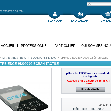
et expertise de l'eau.
ACCUEIL
PROFESSIONNEL
PARTICULIER
QUI SOMMES-NOU
>
MATERIEL & REACTIFS D'ANALYSE D'EAU
>
pHmètre EDGE HI2020-02 écran tactile
TRE EDGE HI2020-02 ÉCRAN TACTILE
pH-mètre EDGE avec électrode de
intelligente
Cadeau d'une valeur de 35.88 € T
offert.
Plus de détails
414,15 
Référence :
HI2020-02