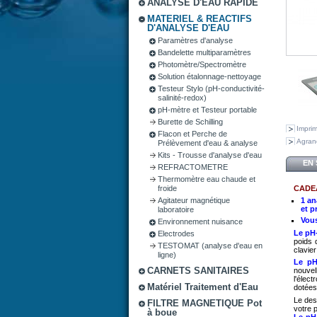
ANALYSE D'EAU RAPIDE
MATERIEL & REACTIFS
D'ANALYSE D'EAU
Paramètres d'analyse
Bandelette multiparamètres
Photomètre/Spectromètre
Solution étalonnage-nettoyage
Testeur Stylo (pH-conductivité-
salinité-redox)
pH-mètre et Testeur portable
Burette de Schilling
Impri
Flacon et Perche de
Agran
Prélèvement d'eau & analyse
Kits - Trousse d'analyse d'eau
EN 
REFRACTOMETRE
Thermomètre eau chaude et
CADEA
froide
Agitateur magnétique
1 an
et p
laboratoire
Vous
Environnement nuisance
Le pH
Electrodes
poids 
TESTOMAT (analyse d'eau en
clavie
ligne)
Le pH
CARNETS SANITAIRES
nouvel
l'élec
Matériel Traitement d'Eau
dotées
Le des
FILTRE MAGNETIQUE Pot
votre p
à boue
Le pH