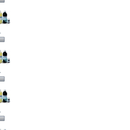
.
.
.