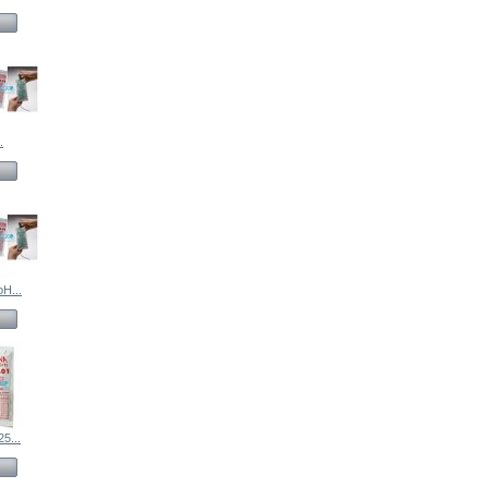
.
pH...
25...