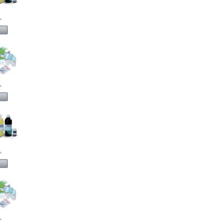
.
.
.
.