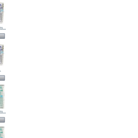
s...
.
s...