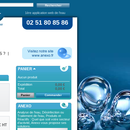
1ère application web de l'eau
02 51 80 85 86
S ?
PANIER
Aucun produit
Expédition
0,00 €
Total
0,00 €
Panier
Commander
ANEXO
Analyse de l'eau, Désinfection ou
Traitement de l'eau, Produits et
Réactifs : Quel que soit votre secteur
d'activité, Anexo vous propose ses
€
HT
solutions.