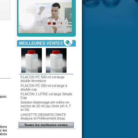
MEILLEURES VENTES
FLACON PC 500 ml col large
double fermeture
FLACON PC 250 ml col large à
double cap
FLACON 1 LITRE col large Simple
mpon.
Cap
Solution étalonnage pH-mètre en
sachet de 20 ml (au choix pH 4, 7
et 10)
LINGETTE DESINFECTANTE
Analyse et Prélèvement d'eau
Toutes les meilleures ventes
tions
i les
ières