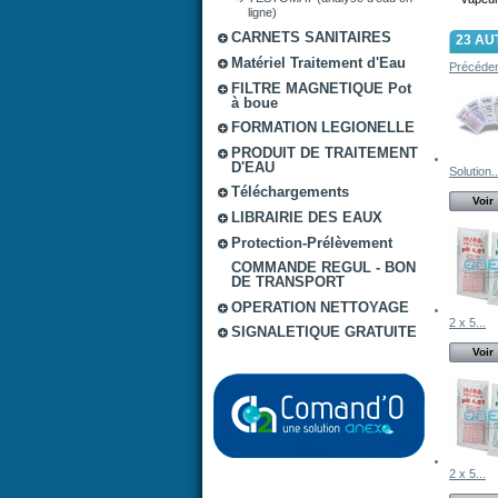
ligne)
CARNETS SANITAIRES
23 AU
Matériel Traitement d'Eau
Précéde
FILTRE MAGNETIQUE Pot
à boue
FORMATION LEGIONELLE
PRODUIT DE TRAITEMENT
D'EAU
Solution..
Téléchargements
Voir
LIBRAIRIE DES EAUX
Protection-Prélèvement
COMMANDE REGUL - BON
DE TRANSPORT
OPERATION NETTOYAGE
2 x 5...
SIGNALETIQUE GRATUITE
Voir
2 x 5...