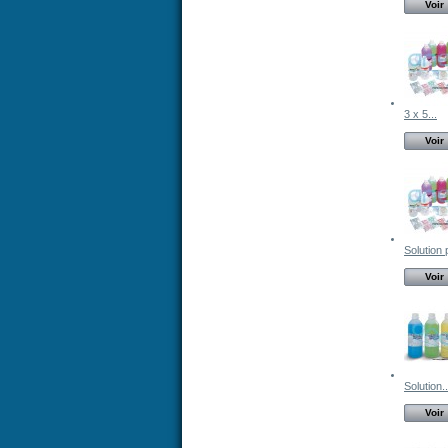
Voir
3 x 5...
Voir
Solution 
Voir
Solution..
Voir