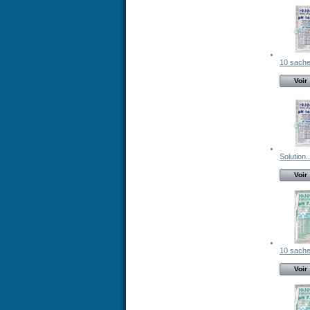
10 sachet
Voir
Solution..
Voir
10 sachet
Voir