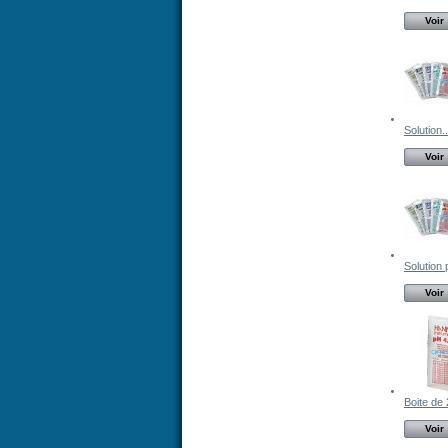
Voir
Solution..
Voir
Solution 
Voir
Boite de 
Voir