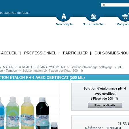
et expertise de l'eau.
ACCUEIL
PROFESSIONNEL
PARTICULIER
QUI SOMMES-NOU
>
MATERIEL & REACTIFS D'ANALYSE D'EAU
>
Solution étalonnage-nettoyage
>
pH -
ge - Tampon
>
Solution étalon pH 4 avec certificat (500 ml)
ION ÉTALON PH 4 AVEC CERTIFICAT (500 ML)
Solution d'étalonnage pH 4
avec certificat
( Flacon de 500 ml)
Plus de détails
21,56 
Référence :
HI7004L/C