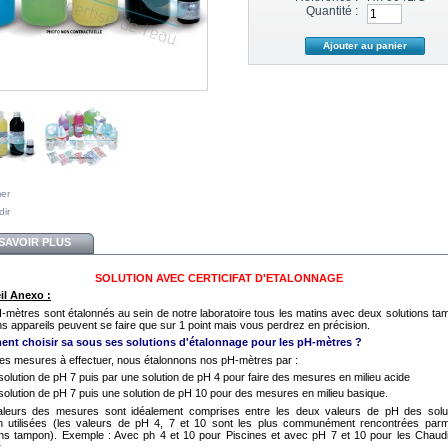
Quantité :
mer
dir
SAVOIR PLUS
SOLUTION AVEC CERTICIFAT D'ETALONNAGE
il Anexo :
-mètres sont étalonnés au sein de notre laboratoire tous les matins avec deux solutions ta
ns appareils peuvent se faire que sur 1 point mais vous perdrez en précision.
nt choisir sa sous ses solutions d'étalonnage pour les pH-mètres ?
les mesures à effectuer, nous étalonnons nos pH-mètres par :
solution de pH 7 puis par une solution de pH 4 pour faire des mesures en milieu acide
solution de pH 7 puis une solution de pH 10 pour des mesures en milieu basique.
leurs des mesures sont idéalement comprises entre les deux valeurs de pH des solu
 utilisées (les valeurs de pH 4, 7 et 10 sont les plus communément rencontrées parm
ons tampon). Exemple : Avec ph 4 et 10 pour Piscines et avec pH 7 et 10 pour les Chaud
.