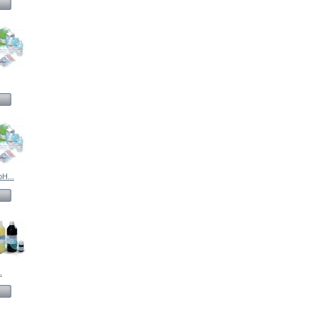
pH...
.