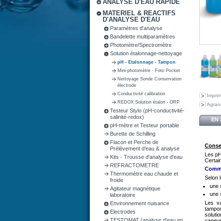
ANALYSE D'EAU RAPIDE
MATERIEL & REACTIFS
D'ANALYSE D'EAU
Paramètres d'analyse
Bandelette multiparamètres
Photomètre/Spectromètre
Solution étalonnage-nettoyage
pH - Etalonnage - Tampon
Mini-photomètre - Foto Pocket
Nettoyage Sonde Conservation
électrode
Conductivité calibration
Impri
REDOX Solution étalon - ORP
Agran
Testeur Stylo (pH-conductivité-
salinité-redox)
EN 
pH-mètre et Testeur portable
Burette de Schilling
Flacon et Perche de
Conse
Prélèvement d'eau & analyse
Les pH
Kits - Trousse d'analyse d'eau
Certai
REFRACTOMETRE
Comme
Thermomètre eau chaude et
Selon 
froide
une 
Agitateur magnétique
une 
laboratoire
Les va
Environnement nuisance
tampon
Electrodes
soluti
TESTOMAT (analyse d'eau en
vapeur