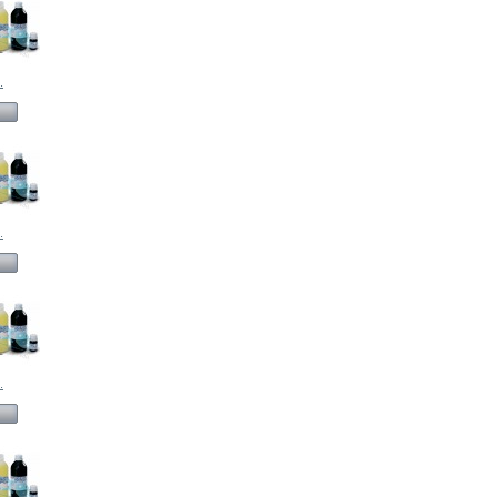
.
.
.