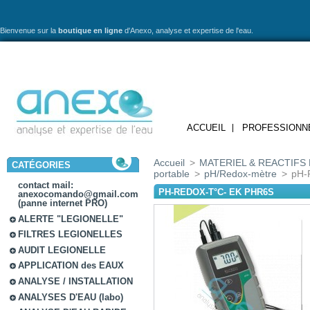
Bienvenue sur la
boutique en ligne
d'Anexo,
analyse et expertise de l'eau.
ACCUEIL
PROFESSIONN
Accueil
>
MATERIEL & REACTIFS 
CATÉGORIES
portable
>
pH/Redox-mètre
>
pH-
contact mail:
PH-REDOX-T°C- EK PHR6S
anexocomando@gmail.com
(panne internet PRO)
ALERTE "LEGIONELLE"
FILTRES LEGIONELLES
AUDIT LEGIONELLE
APPLICATION des EAUX
ANALYSE / INSTALLATION
ANALYSES D'EAU (labo)