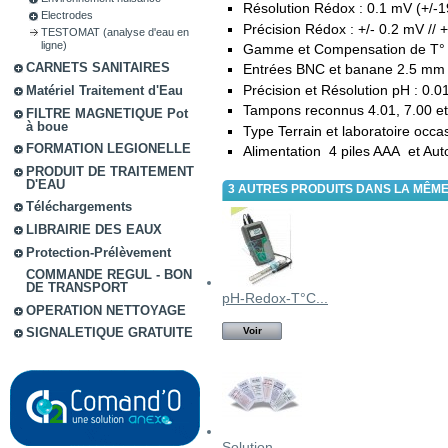
Résolution Rédox : 0.1 mV (+/-
Electrodes
Précision Rédox : +/- 0.2 mV // 
TESTOMAT (analyse d'eau en
ligne)
Gamme et Compensation de T° C
CARNETS SANITAIRES
Entrées BNC et banane 2.5 mm
Précision et Résolution pH : 0.0
Matériel Traitement d'Eau
Tampons reconnus 4.01, 7.00 et
FILTRE MAGNETIQUE Pot
à boue
Type Terrain et laboratoire occa
FORMATION LEGIONELLE
Alimentation 4 piles AAA et Au
PRODUIT DE TRAITEMENT
D'EAU
3 AUTRES PRODUITS DANS LA MÊME
Téléchargements
LIBRAIRIE DES EAUX
Protection-Prélèvement
COMMANDE REGUL - BON
DE TRANSPORT
pH-Redox-T°C...
OPERATION NETTOYAGE
SIGNALETIQUE GRATUITE
Voir
Solution...