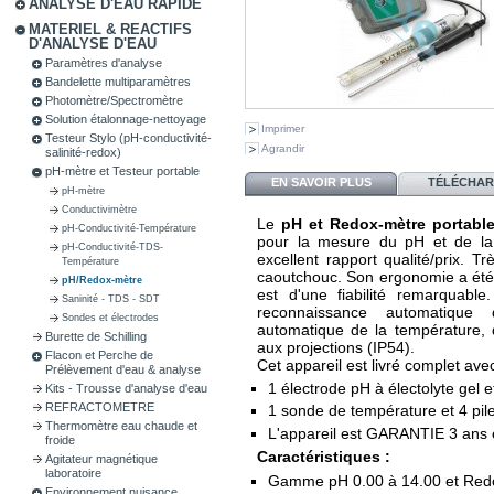
ANALYSE D'EAU RAPIDE
MATERIEL & REACTIFS
D'ANALYSE D'EAU
Paramètres d'analyse
Bandelette multiparamètres
Photomètre/Spectromètre
Solution étalonnage-nettoyage
Imprimer
Testeur Stylo (pH-conductivité-
Agrandir
salinité-redox)
pH-mètre et Testeur portable
EN SAVOIR PLUS
TÉLÉCHA
pH-mètre
Conductivimètre
Le
pH et Redox-mètre portabl
pH-Conductivité-Température
pour la mesure du pH et de la 
pH-Conductivité-TDS-
excellent rapport qualité/prix. 
Température
caoutchouc. Son ergonomie a été 
pH/Redox-mètre
est d'une fiabilité remarquabl
Saninité - TDS - SDT
reconnaissance automatique
Sondes et électrodes
automatique de la température, d
Burette de Schilling
aux projections (IP54).
Flacon et Perche de
Cet appareil est livré complet ave
Prélèvement d'eau & analyse
1 électrode pH à électolyte gel 
Kits - Trousse d'analyse d'eau
REFRACTOMETRE
1 sonde de température et 4 pil
Thermomètre eau chaude et
L'appareil est GARANTIE 3 ans
froide
Caractéristiques :
Agitateur magnétique
laboratoire
Gamme pH 0.00 à 14.00 et Redo
Environnement nuisance