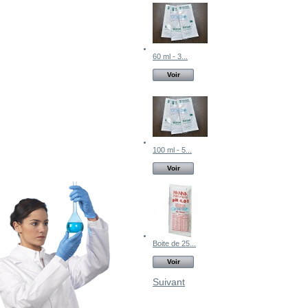
60 ml - 3...
Voir
100 ml - 5...
Voir
Boite de 25...
Voir
Suivant