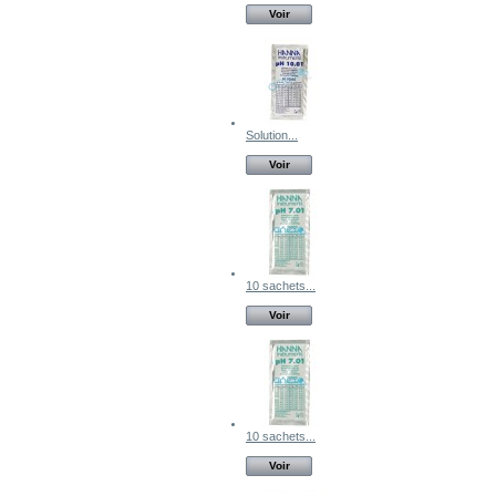
Voir
Solution...
Voir
10 sachets...
Voir
10 sachets...
Voir