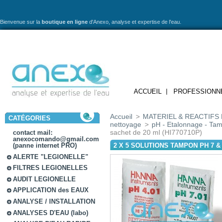
Bienvenue sur la
boutique en ligne
d'Anexo,
analyse et expertise de l'eau.
ACCUEIL
PROFESSIONN
Accueil
>
MATERIEL & REACTIFS 
CATÉGORIES
nettoyage
>
pH - Etalonnage - Ta
sachet de 20 ml (HI770710P)
contact mail:
anexocomando@gmail.com
2 X 5 SOLUTIONS TAMPON PH 7 & 
(panne internet PRO)
ALERTE "LEGIONELLE"
FILTRES LEGIONELLES
AUDIT LEGIONELLE
APPLICATION des EAUX
ANALYSE / INSTALLATION
ANALYSES D'EAU (labo)