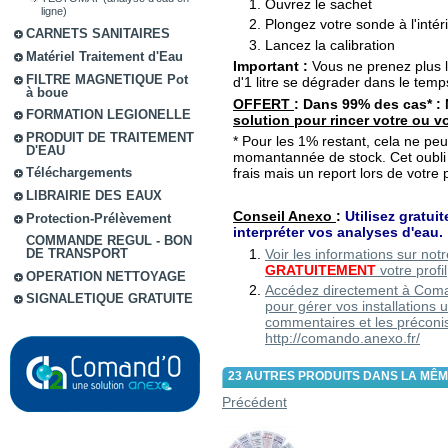
Ouvrez le sachet
ligne)
Plongez votre sonde à l'intér
CARNETS SANITAIRES
Lancez la calibration
Matériel Traitement d'Eau
Important :
Vous ne prenez plus l
FILTRE MAGNETIQUE Pot
d'1 litre se dégrader dans le temp
à boue
OFFERT
:
Dans 99% des cas* : 
FORMATION LEGIONELLE
solution pour rincer votre ou 
PRODUIT DE TRAITEMENT
* Pour les 1% restant, cela ne peu
D'EAU
momantannée de stock. Cet oubli
frais mais un report lors de vot
Téléchargements
LIBRAIRIE DES EAUX
Conseil Anexo
:
Utilisez gratu
Protection-Prélèvement
interpréter vos analyses d'eau.
COMMANDE REGUL - BON
Voir les informations sur no
DE TRANSPORT
GRATUITEMENT
votre profil
OPERATION NETTOYAGE
Accédez directement à Com
SIGNALETIQUE GRATUITE
pour gérer vos installations u
commentaires et les préconis
http://comando.anexo.fr/
23 AUTRES PRODUITS DANS LA MÊM
Précédent