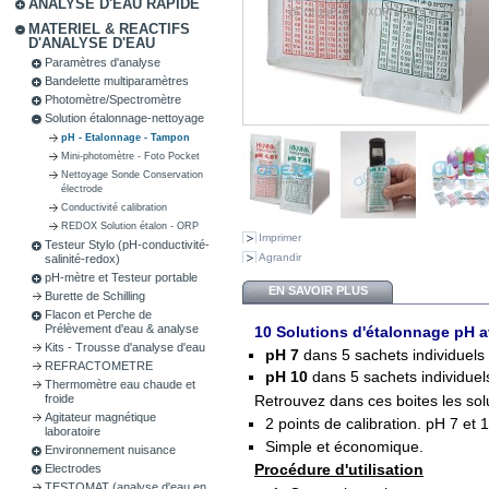
ANALYSE D'EAU RAPIDE
MATERIEL & REACTIFS
D'ANALYSE D'EAU
Paramètres d'analyse
Bandelette multiparamètres
Photomètre/Spectromètre
Solution étalonnage-nettoyage
pH - Etalonnage - Tampon
Mini-photomètre - Foto Pocket
Nettoyage Sonde Conservation
électrode
Conductivité calibration
REDOX Solution étalon - ORP
Imprimer
Testeur Stylo (pH-conductivité-
Agrandir
salinité-redox)
pH-mètre et Testeur portable
EN SAVOIR PLUS
Burette de Schilling
Flacon et Perche de
Prélèvement d'eau & analyse
10 Solutions d'étalonnage pH a
Kits - Trousse d'analyse d'eau
pH 7
dans 5 sachets individuels
REFRACTOMETRE
pH 10
dans 5 sachets individuel
Thermomètre eau chaude et
froide
Retrouvez dans ces boites les so
Agitateur magnétique
2 points de calibration. pH 7 et 
laboratoire
Simple et économique.
Environnement nuisance
Procédure d'utilisation
Electrodes
TESTOMAT (analyse d'eau en