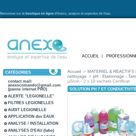
Bienvenue sur la
boutique en ligne
d'Anexo,
analyse et expertise de l'eau.
ACCUEIL
PROFESSIONN
Accueil
>
MATERIEL & REACTIFS 
CATÉGORIES
nettoyage
>
pH - Etalonnage - Ta
µS/cm - 2 x 10 sachets Certificat
contact mail:
anexocomando@gmail.com
SOLUTION PH 7 ET CONDUCTIVITÉ
(panne internet PRO)
ALERTE "LEGIONELLE"
FILTRES LEGIONELLES
AUDIT LEGIONELLE
APPLICATION des EAUX
ANALYSE / INSTALLATION
ANALYSES D'EAU (labo)