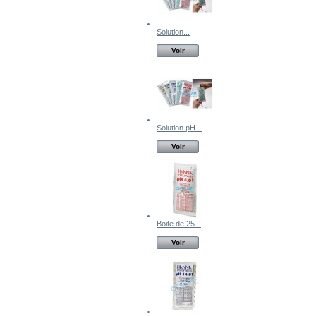
Solution...
Voir
Solution pH...
Voir
Boite de 25...
Voir