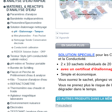
ANALYSE D'EAU RAPIDE
MATERIEL & REACTIFS
D'ANALYSE D'EAU
Paramètres d'analyse
Bandelette multiparamètres
Photomètre/Spectromètre
Solution étalonnage-nettoyage
pH - Etalonnage - Tampon
Imprimer
Mini-photomètre - Foto Pocket
Agrandir
Nettoyage Sonde Conservation
électrode
EN SAVOIR PLUS
Conductivité calibration
REDOX Solution étalon - ORP
SOLUTION SPECIALE
pour les C
Testeur Stylo (pH-conductivité-
et la Conductivité.
salinité-redox)
pH-mètre et Testeur portable
2 x 10 sachets individuels de 2
Burette de Schilling
avec un certificat d'étallonnag
Flacon et Perche de
Simple et économique.
Prélèvement d'eau & analyse
Vous ouvrez le sachet, plongez votr
Kits - Trousse d'analyse d'eau
REFRACTOMETRE
Vous ne prenez plus le risque de l
Thermomètre eau chaude et
dégrader dans le temps.
froide
Agitateur magnétique
23 AUTRES PRODUITS DANS LA MÊM
laboratoire
Environnement nuisance
Précédent
Electrodes
TESTOMAT (analyse d'eau en