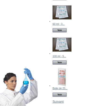
60 ml - 3...
Voir
100 ml - 5...
Voir
Boite de 25...
Voir
Suivant