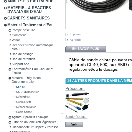
ANALYSE D'EAU RAPIDE
MATERIEL & REACTIFS
D'ANALYSE D'EAU
CARNETS SANITAIRES
Matériel Traitement d'Eau
Pompe doseuse
Imprimer
Compteur
Agrandir
Vanne
Déconcentration automatique
EN SAVOIR PLUS
d'eau
Bac de dosage
Bac de rétention
Câble de sonde chlore pouvant ra
appareils CL 40, 500, aux SKID e
Support bac
régulation et/ou le dosage.
Thermomètre Eau Chaude et
Froide
Mesure - Régulation -
14 AUTRES PRODUITS DANS LA MÊM
Déconcentration
Sonde
Précédent
SKID Multifonction
Débitmètre
Conductivité
Déconcentration
Cable Sonde
Sonde Redox...
Agitateur produit chimique
Filtre de douche Anti-légionelles
Voir
Disconnecteur/Clapet/Surpresseur
Adoucisseur