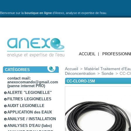
Bienvenue sur la
boutique en ligne
d'Anexo,
analyse et expertise de l'eau.
ACCUEIL
PROFESSIONN
Accueil
>
Matériel Traitement d'Ea
CATÉGORIES
Déconcentration
>
Sonde
>
CC-Cl
contact mail:
CC-CLORO-15M
anexocomando@gmail.com
(panne internet PRO)
ALERTE "LEGIONELLE"
FILTRES LEGIONELLES
AUDIT LEGIONELLE
APPLICATION des EAUX
ANALYSE / INSTALLATION
ANALYSES D'EAU (labo)