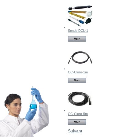
Sonde DCL-1
Voir
CC-Cloro-1m
Voir
CC-Cloro-5m
Voir
Suivant