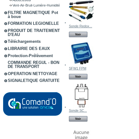
Vent-Air-Bruit-Lumière-Humidité
FILTRE MAGNETIQUE Pot
à boue
FORMATION LEGIONELLE
Sonde Redox...
PRODUIT DE TRAITEMENT
D'EAU
Voir
Téléchargements
LIBRAIRIE DES EAUX
Protection-Prélèvement
COMMANDE REGUL - BON
DE TRANSPORT
SFW1 FPM
OPERATION NETTOYAGE
Voir
SIGNALETIQUE GRATUITE
Sonde SC...
Voir