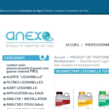
Bienvenue sur la
boutique en ligne
d'Anexo,
analyse et expertise de l'eau.
ACCUEIL
PROFESSIONN
Accueil
>
PRODUIT DE TRAITEME
CATÉGORIES
Biodispersant
>
Désinfectant Legio
non oxydant et biodispersant)
contact mail:
anexocomando@gmail.com
DÉSINFECTANT LEGIONELLE TOU
(panne internet PRO)
NON OXYDANT ET BIODISPERSAN
ALERTE "LEGIONELLE"
FILTRES LEGIONELLES
AUDIT LEGIONELLE
APPLICATION des EAUX
ANALYSE / INSTALLATION
ANALYSES D'EAU (labo)