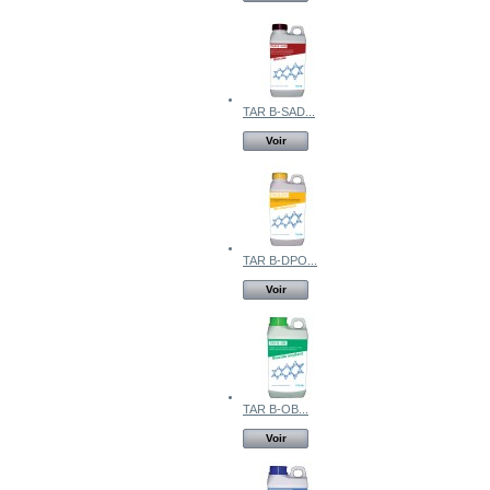
TAR B-SAD...
Voir
TAR B-DPO...
Voir
TAR B-OB...
Voir