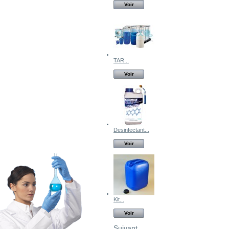
Voir
TAR...
Voir
Desinfectant...
Voir
Kit...
Voir
Suivant