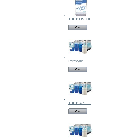
TDE BIOSTOP...
Voir
Peroxyde...
Voir
TDE B-APC -...
Voir