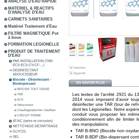
ANALYSE D'EAU RAPIDE
MATERIEL & REACTIFS
D'ANALYSE D'EAU
CARNETS SANITAIRES
Matériel Traitement d'Eau
FILTRE MAGNETIQUE Pot
à boue
FORMATION LEGIONELLE
PRODUIT DE TRAITEMENT
D'EAU
PAR INSTALLATION (TAR-
ECS-ECS-CV-CF-...)
Imprimer
DESINFECTANT
Agrandir
ADOUCISSEUR
Biocide - Désinfectant -
EN SAVOIR PLUS
Biodispersant
BIOCIDE TOUT USAGE
Les textes de l'arrêté 2921 du 
TAR
2014 vous imposent d'avoir touj
ECS
désinfecter une TAR (tour de ref
Adoucisseur
dont les Légionelles. Notre expéri
Chauffage/plancher chauffant
conduit vous proposer les mêmes
CIRCUIT FERME
conditionnement afin de limiter le
AT/AC (tartre et corrosion)
des manipulations.
NETTOYAGE-DETARTRAGE
TAR B-BNO (Biocide non oxydan
GLYCOL
TAR B-BDP (Bio-dispersant contr 
SEL