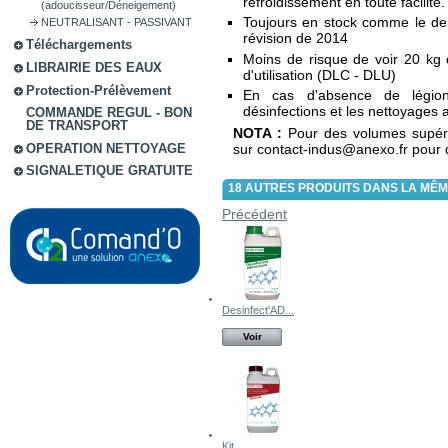
refroidissement en toute facilité.
(adoucisseur/Déneigement)
Toujours en stock comme le dem
NEUTRALISANT - PASSIVANT
révision de 2014
Téléchargements
Moins de risque de voir 20 kg
LIBRAIRIE DES EAUX
d'utilisation (DLC - DLU)
Protection-Prélèvement
En cas d'absence de légion
désinfections et les nettoyages 
COMMANDE REGUL - BON
DE TRANSPORT
NOTA :
Pour des volumes supérie
OPERATION NETTOYAGE
sur contact-indus@anexo.fr pour d
SIGNALETIQUE GRATUITE
18 AUTRES PRODUITS DANS LA MÊM
Précédent
Desinfect'AD...
Voir
Kit...