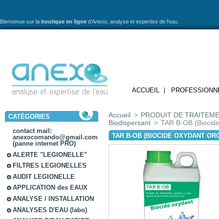
Bienvenue sur la
boutique en ligne
d'Anexo,
analyse et expertise de l'eau.
ACCUEIL
PROFESSIONN
Accueil
>
PRODUIT DE TRAITEME
CATÉGORIES
Biodispersant
>
TAR B-OB (Biocid
contact mail:
TAR B-OB (BIOCIDE OXYDANT O
anexocomando@gmail.com
(panne internet PRO)
ALERTE "LEGIONELLE"
FILTRES LEGIONELLES
AUDIT LEGIONELLE
APPLICATION des EAUX
ANALYSE / INSTALLATION
ANALYSES D'EAU (labo)