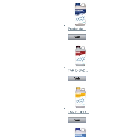
Produit de...
Voir
TAR B-SAD...
Voir
TAR B-DPO...
Voir