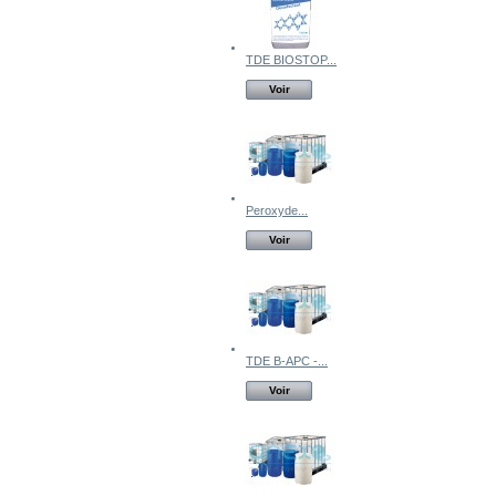
TDE BIOSTOP...
Voir
Peroxyde...
Voir
TDE B-APC -...
Voir