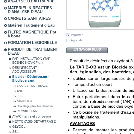
ANALYSE D'EAU RAPIDE
MATERIEL & REACTIFS
D'ANALYSE D'EAU
CARNETS SANITAIRES
Matériel Traitement d'Eau
FILTRE MAGNETIQUE Pot
Imprimer
à boue
Agrandir
FORMATION LEGIONELLE
PRODUIT DE TRAITEMENT
EN SAVOIR PLUS
D'EAU
PAR INSTALLATION (TAR-
Produit de désinfection oxydant 
ECS-ECS-CV-CF-...)
Le TAR B-OB est un Biocide ox
DESINFECTANT
des légionelles, des bactéries, 
ADOUCISSEUR
Biocide - Désinfectant -
s'utilise sur un large spectre de
Biodispersant
Temps d'action court
BIOCIDE TOUT USAGE
Efficace sur la destruction du bio
TAR
Entre parfaitement dans le ca
ECS
tours de refroidissement (TAR) 
Adoucisseur
continu à base de biocides oxyd
Chauffage/plancher chauffant
CIRCUIT FERME
Ce biocide de traitement d'eau es
AT/AC (tartre et corrosion)
manipulations.
NETTOYAGE-DETARTRAGE
AVANTAGES
GLYCOL
Permet de monter les produits
SEL