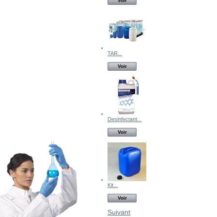
Voir
TAR...
Voir
Desinfectant...
Voir
Kit...
Voir
Suivant