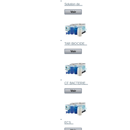
Solution de...
Voir
TAR BIOCIDE...
Voir
CF BACTERIE...
Voir
ECS...