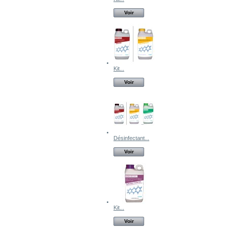
Voir
Kit...
Voir
Désinfectant...
Voir
Kit...
Voir