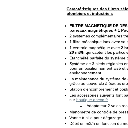
Caractéristiques des filtres sé
plombiers et industriels
FILTRE MAGNETIQUE DE DE
barreaux magnétiques + 1 Poc
2 systèmes complémentaires trè
1 filtre mécanique inox avec sa 
1 centrale magnétique avec
2 b
20 m3/h
qui captent les particul
Etanchéité parfaite du système p
Système de 3 pieds réglables en
pour un positionnement aisé et e
environnenement
La maintenance du système de 
grâce au couvercle à écrous orei
Station d'encombrement et poid
Les accessoires suivants font pa
sur
boutique.anexo.fr
→ Adaptateur 2 voies recev
Manomètre de contrôle de pressio
Vanne à bille pour dégazage
Débit en m3/h en fonction du mo