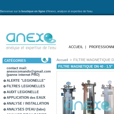
Bienvenue sur la
boutique en ligne
d'Anexo,
analyse et expertise de l'eau.
ACCUEIL
PROFESSIONN
Accueil
>
FILTRE MAGNETIQUE DN 
CATÉGORIES
FILTRE MAGNETIQUE DN 40 - 1.5"
contact mail:
anexocomando@gmail.com
(panne internet PRO)
ALERTE "LEGIONELLE"
FILTRES LEGIONELLES
AUDIT LEGIONELLE
APPLICATION des EAUX
ANALYSE / INSTALLATION
ANALYSES D'EAU (labo)