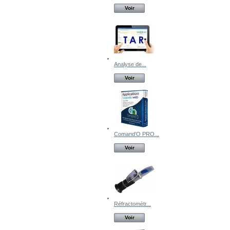
Voir
Analyse de...
Voir
Comand'O PRO...
Voir
Réfractomètr...
Voir