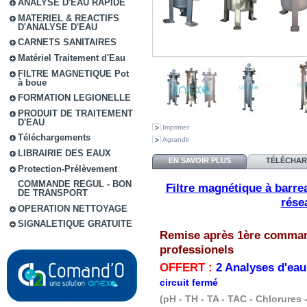
ANALYSE D'EAU RAPIDE
MATERIEL & REACTIFS
D'ANALYSE D'EAU
CARNETS SANITAIRES
Matériel Traitement d'Eau
FILTRE MAGNETIQUE Pot
à boue
FORMATION LEGIONELLE
PRODUIT DE TRAITEMENT
D'EAU
Imprimer
Téléchargements
Agrandir
LIBRAIRIE DES EAUX
EN SAVOIR PLUS
TÉLÉCHA
Protection-Prélèvement
COMMANDE REGUL - BON
Filtre magnétique à barre
DE TRANSPORT
rése
OPERATION NETTOYAGE
SIGNALETIQUE GRATUITE
Remise après 1ère command
professionels
OFFERT :
2 Analyses d'ea
circuit fermé
(pH - TH - TA - TAC - Chlorures 