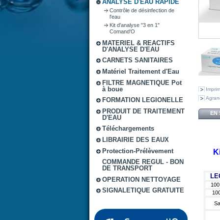
ANALYSE D'EAU RAPIDE
Contrôle de désinfection de
l'eau
Kit d'analyse "3 en 1"
Comand'O
MATERIEL & REACTIFS
D'ANALYSE D'EAU
CARNETS SANITAIRES
Matériel Traitement d'Eau
FILTRE MAGNETIQUE Pot
à boue
Impri
Agran
FORMATION LEGIONELLE
PRODUIT DE TRAITEMENT
EN 
D'EAU
Téléchargements
LIBRAIRIE DES EAUX
Protection-Prélèvement
K
COMMANDE REGUL - BON
DE TRANSPORT
LE
OPERATION NETTOYAGE
100
SIGNALETIQUE GRATUITE
100
Sa