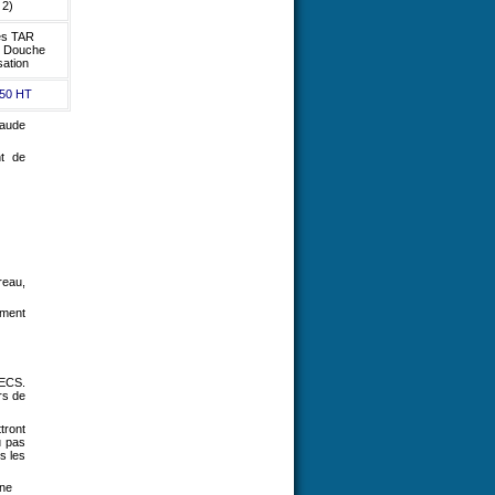
 2)
es TAR
 Douche
sation
.50 HT
haude
nt de
reau,
ement
 ECS.
rs de
tront
u pas
s les
une