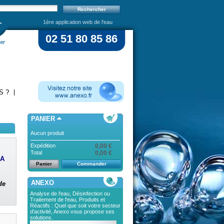
1ère application web de l'eau
02 51 80 85 86
S ?
PANIER
Aucun produit
Expédition
0,00 €
Total
0,00 €
LA
Panier
Commander
ANEXO
de
Analyse de l'eau, Désinfection ou
Traitement de l'eau, Produits et
Réactifs : Quel que soit votre secteur
d'activité, Anexo vous propose ses
solutions.