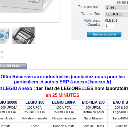
89,90 
Tests par boite :
Type de Test :
Référence :
KLE101
Quantité :
mer
dir
SAVOIR PLUS
Offre Réservée aux industrielles (contactez-nous pour les
particuliers et autres ERP à anexo@anexo.fr)
it LEGIO Anexo :
1er Test de LEGIONELLES hors laboratoir
en
25 MINUTES
GIO 10000
LEGIO 100
LEGIO 100FA
BIOFILM 200
EAU & B
 000 UFC/L
*
100 UFC/L
100 UFC/L
200 UFC/L
100 & 20
 ml + 0.1 ml
250 ml + 0.1 ml
250 ml + 0.1 ml
Biofilm ou paroi
Legio100-B
Legio100-B
ns filtration
Filtration manuelle
Filtration assistée
Sans filtration
1 test
2 tests
Boite de 5 tests
Boite de 5 tests
Boite de