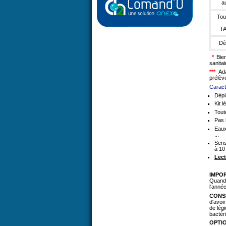
a
Tou
TA
D
*
Bien
sanitai
***
Ada
prélèv
Caract
Dépi
Kit l
Toute
Pas 
Eaux
...
Sens
à 10
Lect
IMPO
Quand 
l'anné
CONSE
d'avoi
de légi
bactéri
OPTI