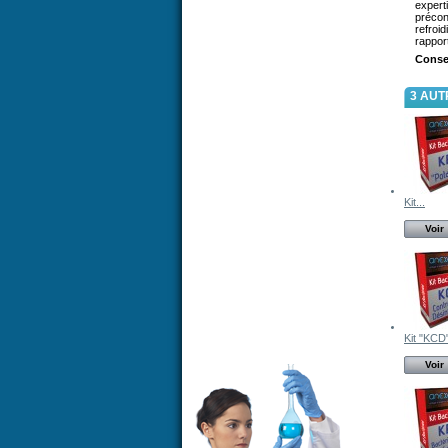
expert
précon
refroi
rappor
Conse
3 AUT
Kit...
Voir
Kit "KCD"
Voir