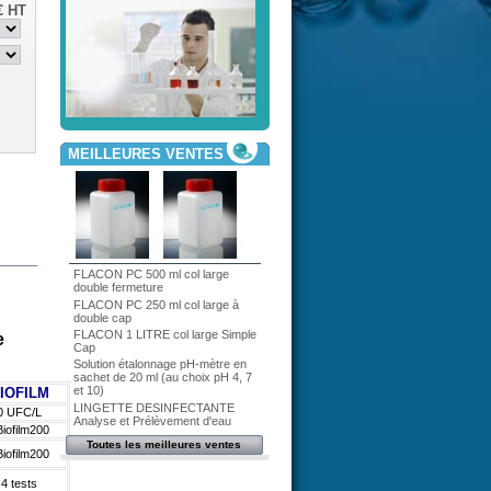
€
HT
MEILLEURES VENTES
FLACON PC 500 ml col large
double fermeture
FLACON PC 250 ml col large à
double cap
FLACON 1 LITRE col large Simple
e
Cap
Solution étalonnage pH-mètre en
sachet de 20 ml (au choix pH 4, 7
et 10)
IOFILM
LINGETTE DESINFECTANTE
0 UFC/L
Analyse et Prélèvement d'eau
iofilm200
Toutes les meilleures ventes
iofilm200
 4 tests