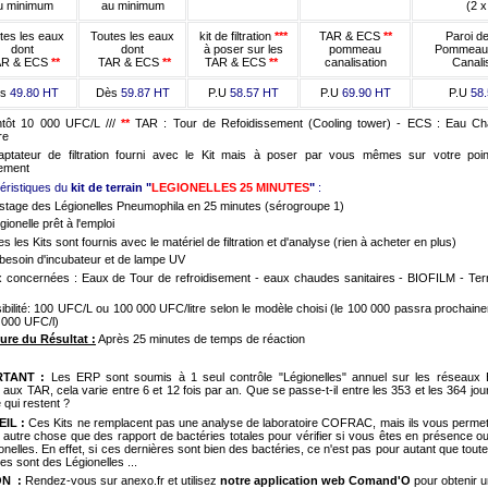
au minimum
u minimum
(2 x
TAR & ECS
**
tes les eaux
Toutes les eaux
kit de filtration
***
Paroi d
pommeau
dont
dont
à poser sur les
Pommeau
canalisation
R & ECS
**
TAR & ECS
**
TAR & ECS
**
Canali
P.U
69.90 HT
ès
49.80 HT
Dès
59.87 HT
P.U
58.57 HT
P.U
58
tôt 10 000 UFC/L ///
**
TAR : Tour de Refoidissement (Cooling tower) - ECS : Eau C
re
ptateur de filtration fourni avec le Kit mais à poser par vous mêmes sur votre poi
ement
éristiques du
kit de terrain "
LEGIONELLES 25 MINUTES
"
:
stage des Légionelles Pneumophila en 25 minutes (sérogroupe 1)
égionelle prêt à l'emploi
s les Kits sont fournis avec le matériel de filtration et d'analyse (rien à acheter en plus)
besoin d'incubateur et de lampe UV
 concernées : Eaux de Tour de refroidisement - eaux chaudes sanitaires - BIOFILM - Ter
ibilité: 100 UFC/L ou 100 000 UFC/litre selon le modèle choisi (le 100 000 passra prochain
 000 UFC/l)
ure du Résultat :
Après 25 minutes de temps de réaction
RTANT :
Les ERP sont soumis à 1 seul contrôle "Légionelles" annuel sur les réseaux
aux TAR, cela varie entre 6 et 12 fois par an. Que se passe-t-il entre les 353 et les 364 jou
e qui restent ?
IL :
Ces Kits ne remplacent pas une analyse de laboratoire COFRAC, mais ils vous permet
r autre chose que des rapport de bactéries totales pour vérifier si vous êtes en présence o
onelles. En effet, si ces dernières sont bien des bactéries, ce n'est pas pour autant que toute
es sont des Légionelles ...
ON :
Rendez-vous sur anexo.fr et utilisez
notre application web Comand'O
pour obtenir 