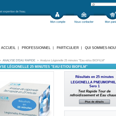
et expertise de l'eau.
ACCUEIL
PROFESSIONNEL
PARTICULIER
QUI SOMMES-NOU
>
ANALYSE D'EAU RAPIDE
>
Analyse Légionelle 25 minutes "Eau et/ou BIOFILM"
YSE LÉGIONELLE 25 MINUTES "EAU ET/OU BIOFILM"
Résultats en 25 minutes
LEGIONELLA PNEUMOPHI
Sero 1
Test Rapide Tour de
refroidissement et Eau chau
Plus de détails