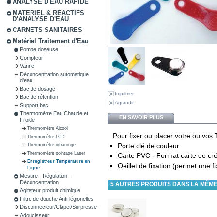
ANALYSE D'EAU RAPIDE
MATERIEL & REACTIFS
D'ANALYSE D'EAU
CARNETS SANITAIRES
Matériel Traitement d'Eau
Pompe doseuse
Compteur
Vanne
Déconcentration automatique
d'eau
Bac de dosage
Imprimer
Bac de rétention
Agrandir
Support bac
Thermomètre Eau Chaude et
EN SAVOIR PLUS
Froide
Thermomètre Alcool
Pour fixer ou placer votre ou vos
Thermomètre LCD
Porte clé de couleur
Thermomètre infrarouge
Thermomètre pointage Laser
Carte PVC - Format carte de cré
Enregistreur Température en
Oeillet de fixation (permet une f
Ligne
Mesure - Régulation -
Déconcentration
5 AUTRES PRODUITS DANS LA MÊME
Agitateur produit chimique
Filtre de douche Anti-légionelles
Disconnecteur/Clapet/Surpresseur
Adoucisseur