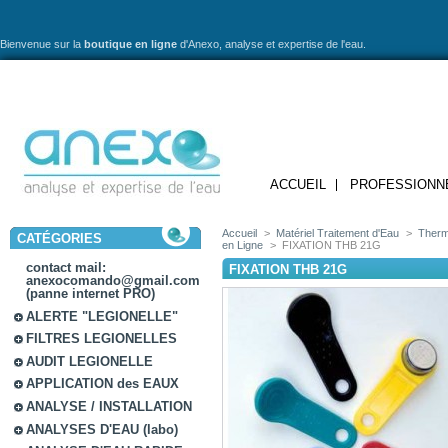
Bienvenue sur la
boutique en ligne
d'Anexo,
analyse et expertise de l'eau.
ACCUEIL
PROFESSIONN
Accueil
>
Matériel Traitement d'Eau
>
Therm
CATÉGORIES
en Ligne
>
FIXATION THB 21G
contact mail:
FIXATION THB 21G
anexocomando@gmail.com
(panne internet PRO)
ALERTE "LEGIONELLE"
FILTRES LEGIONELLES
AUDIT LEGIONELLE
APPLICATION des EAUX
ANALYSE / INSTALLATION
ANALYSES D'EAU (labo)