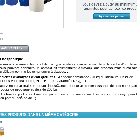
Vous devez ajouter au minimum
quantités pour acheter ce produi
mer
dir
SAVOIR PLUS
 Phosphorique.
cera efficacement les produits de type acide citrique et autre dans le cadre d'un détar
reils pouvant connaitre un contact dit "alimentaire" à travers leur process mais aussi su
ts délicats comme les échangeurs à plaques, ...
elettes d'analyses d'eau gratuites :
A chaque commande (20 kg au minimum) un kit de
lettes vous est offert (pH - TH - Fer - Alcalinité (TAC), ...)
ultez-nous par mail sur contact-indus@anexo.fr pour avoir connaissance detoute notre ga
roduits de nettoyage au delà de 200 kg.
 les frais de port ou de transport, passez votre commande un devis vous sera envoyé pour l
 du port au-delà de 30 kg.
RES PRODUITS DANS LA MÊME CATÉGORIE :
nt