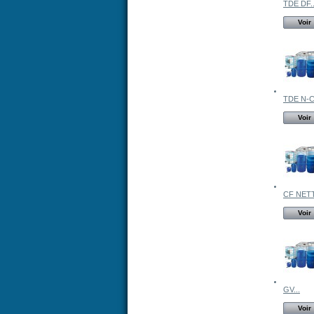
TDE DF..
Voir
TDE N-C
Voir
CF NETT
Voir
GV...
Voir