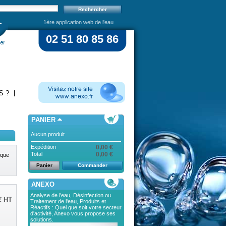
1ère application web de l'eau
02 51 80 85 86
S ?
PANIER
Aucun produit
Expédition
0,00 €
Total
0,00 €
ique
Panier
Commander
ANEXO
Analyse de l'eau, Désinfection ou
€
HT
Traitement de l'eau, Produits et
Réactifs : Quel que soit votre secteur
d'activité, Anexo vous propose ses
solutions.