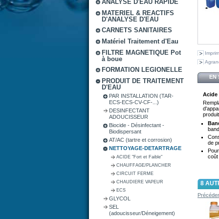
ANALYSE D'EAU RAPIDE
MATERIEL & REACTIFS
D'ANALYSE D'EAU
CARNETS SANITAIRES
Matériel Traitement d'Eau
FILTRE MAGNETIQUE Pot
Impri
à boue
Agran
FORMATION LEGIONELLE
EN 
PRODUIT DE TRAITEMENT
D'EAU
Acide
PAR INSTALLATION (TAR-
ECS-ECS-CV-CF-...)
Rempla
d'appa
DESINFECTANT
produi
ADOUCISSEUR
Band
Biocide - Désinfectant -
bande
Biodispersant
Cons
AT/AC (tartre et corrosion)
de p
NETTOYAGE-DETARTRAGE
Pour
coût
ACIDE "Fort et Faible"
CHAUFFAGE/PLANCHER
CIRCUIT FERME
CHAUDIERE VAPEUR
8 AUT
ECS
Précéde
GLYCOL
SEL
(adoucisseur/Déneigement)