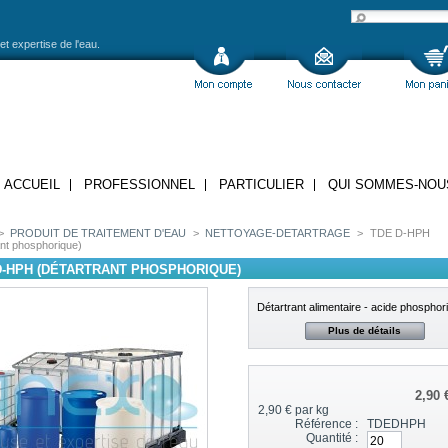
et expertise de l'eau.
ACCUEIL
PROFESSIONNEL
PARTICULIER
QUI SOMMES-NOU
>
PRODUIT DE TRAITEMENT D'EAU
>
NETTOYAGE-DETARTRAGE
>
TDE D-HPH
ant phosphorique)
D-HPH (DÉTARTRANT PHOSPHORIQUE)
Détartrant alimentaire - acide phosphor
Plus de détails
2,90 
2,90 €
par kg
Référence :
TDEDHPH
Quantité :