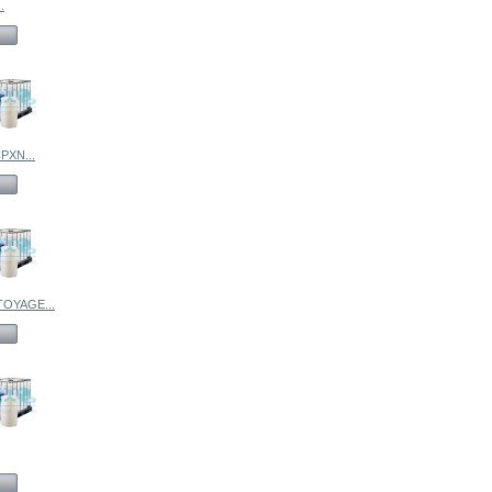
.
PXN...
OYAGE...