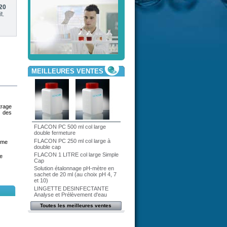
20
t.
MEILLEURES VENTES
trage
r des
FLACON PC 500 ml col large
double fermeture
FLACON PC 250 ml col large à
mme
double cap
FLACON 1 LITRE col large Simple
e
Cap
Solution étalonnage pH-mètre en
sachet de 20 ml (au choix pH 4, 7
et 10)
LINGETTE DESINFECTANTE
Analyse et Prélèvement d'eau
Toutes les meilleures ventes