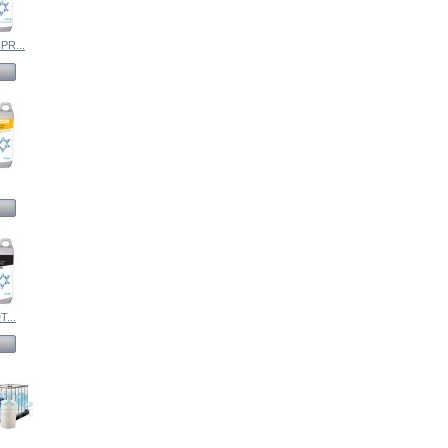
PR...
...