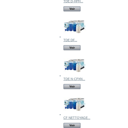
TDE D-HPH...
Voir
TDE DF...
Voir
TDE N-CPXN...
Voir
CF NETTOYAGE...
Voir