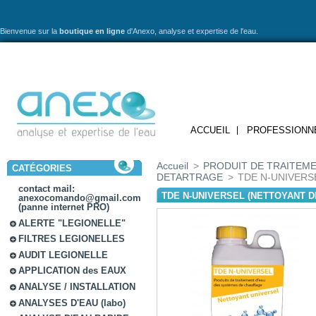
Bienvenue sur la
boutique en ligne
d'Anexo,
analyse et expertise de l'eau.
ACCUEIL
PROFESSIONN
Accueil
>
PRODUIT DE TRAITEME
CATÉGORIES
DETARTRAGE
>
TDE N-UNIVERSEL 
contact mail:
TDE N-UNIVERSEL (NETTOYANT D
anexocomando@gmail.com
(panne internet PRO)
ALERTE "LEGIONELLE"
FILTRES LEGIONELLES
AUDIT LEGIONELLE
APPLICATION des EAUX
ANALYSE / INSTALLATION
ANALYSES D'EAU (labo)