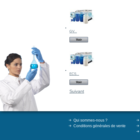
GV...
Voir
ECS...
Voir
Suivant
Qui sommes-nous ?
Conditions générales de vente