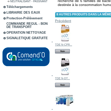
recherche de 6 familles de bacté
NEUTRALISANT - PASSIVANT
destinée à la consommation huma
Téléchargements
LIBRAIRIE DES EAUX
8 AUTRES PRODUITS DANS LA MÊME
Protection-Prélèvement
Précédent
COMMANDE REGUL - BON
DE TRANSPORT
OPERATION NETTOYAGE
SIGNALETIQUE GRATUITE
TDE N-CPR...
Voir
TDE N-DT...
Voir