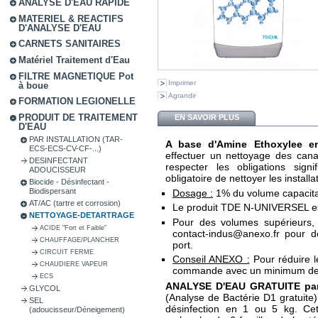
ANALYSE D'EAU RAPIDE
MATERIEL & REACTIFS
D'ANALYSE D'EAU
CARNETS SANITAIRES
Matériel Traitement d'Eau
FILTRE MAGNETIQUE Pot
Imprimer
à boue
Agrandir
FORMATION LEGIONELLE
PRODUIT DE TRAITEMENT
EN SAVOIR PLUS
D'EAU
PAR INSTALLATION (TAR-
A base d'Amine Ethoxylee en
ECS-ECS-CV-CF-...)
effectuer un nettoyage des cana
DESINFECTANT
respecter les obligations sig
ADOUCISSEUR
obligatoire de nettoyer les install
Biocide - Désinfectant -
Biodispersant
Dosage :
1% du volume capacitai
AT/AC (tartre et corrosion)
Le produit TDE N-UNIVERSEL est
NETTOYAGE-DETARTRAGE
Pour des volumes supérieurs, 
ACIDE "Fort et Faible"
contact-indus@anexo.fr pour de
CHAUFFAGE/PLANCHER
port.
CIRCUIT FERME
Conseil ANEXO :
Pour réduire l
CHAUDIERE VAPEUR
commande avec un minimum de 6
ECS
ANALYSE D'EAU GRATUITE pa
GLYCOL
(Analyse de Bactérie D1 gratuite
SEL
désinfection en 1 ou 5 kg. Cet
(adoucisseur/Déneigement)