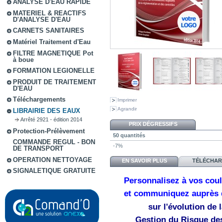
ANALYSE D'EAU RAPIDE
MATERIEL & REACTIFS
D'ANALYSE D'EAU
CARNETS SANITAIRES
Matériel Traitement d'Eau
FILTRE MAGNETIQUE Pot
à boue
FORMATION LEGIONELLE
PRODUIT DE TRAITEMENT
D'EAU
Téléchargements
Imprimer
Agrandir
LIBRAIRIE DES EAUX
Arrêté 2921 - édition 2014
PRIX DÉGRESSIFS
Protection-Prélèvement
50 quantités
COMMANDE REGUL - BON
-7%
DE TRANSPORT
OPERATION NETTOYAGE
EN SAVOIR PLUS
TÉLÉCHA
SIGNALETIQUE GRATUITE
Personnalisez à vos coul
et communiquez auprès de
sur l'évolution de 
Gestion du Risque de