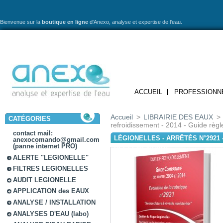
Bienvenue sur la
boutique en ligne
d'Anexo,
analyse et expertise de l'eau.
ACCUEIL
PROFESSIONN
Accueil
>
LIBRAIRIE DES EAUX
>
CATÉGORIES
refroidissement - 2014 - Guide règ
contact mail:
LÉGIONELLES - ARRÊTÉS N°2921 
anexocomando@gmail.com
(panne internet PRO)
RÈGLEMENTAIRE
ALERTE "LEGIONELLE"
FILTRES LEGIONELLES
AUDIT LEGIONELLE
APPLICATION des EAUX
ANALYSE / INSTALLATION
ANALYSES D'EAU (labo)