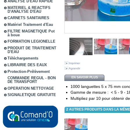
ANALYSE D'EAU RAPIDE
MATERIEL & REACTIFS
D'ANALYSE D'EAU
CARNETS SANITAIRES
Matériel Traitement d'Eau
FILTRE MAGNETIQUE Pot
à boue
FORMATION LEGIONELLE
PRODUIT DE TRAITEMENT
D'EAU
Téléchargements
Imprimer
LIBRAIRIE DES EAUX
Agrandir
Protection-Prélèvement
EN SAVOIR PLUS
COMMANDE REGUL - BON
DE TRANSPORT
1000 languettes 5 x 75 mm condi
OPERATION NETTOYAGE
Gamme de mesure : < 5 - 9 - 18 
SIGNALETIQUE GRATUITE
Multipliez par 10 pour obtenir d
2 AUTRES PRODUITS DANS LA MÊME