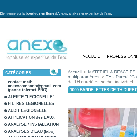
Bienvenue sur la
boutique en ligne
d'Anexo,
analyse et expertise de l'eau.
ACCUEIL
PROFESSIONN
Accueil
>
MATERIEL & REACTIFS 
CATÉGORIES
multiparamètres
>
TH - Dureté "Ca
de TH dureté en sachet individuel
contact mail:
anexocomando@gmail.com
1000 BANDELETTES DE TH DURET
(panne internet PRO)
ALERTE "LEGIONELLE"
FILTRES LEGIONELLES
AUDIT LEGIONELLE
APPLICATION des EAUX
ANALYSE / INSTALLATION
ANALYSES D'EAU (labo)