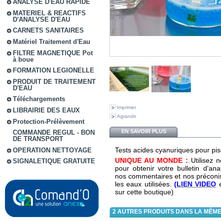
ANALYSE D'EAU RAPIDE
MATERIEL & REACTIFS
D'ANALYSE D'EAU
CARNETS SANITAIRES
Matériel Traitement d'Eau
FILTRE MAGNETIQUE Pot
à boue
FORMATION LEGIONELLE
PRODUIT DE TRAITEMENT
D'EAU
Téléchargements
Imprimer
LIBRAIRIE DES EAUX
Agrandir
Protection-Prélèvement
EN SAVOIR PLUS
COMMANDE REGUL - BON
DE TRANSPORT
Tests acides cyanuriques pour pis
OPERATION NETTOYAGE
UNIQUE AU MONDE :
Utilisez 
SIGNALETIQUE GRATUITE
pour obtenir votre bulletin d'a
nos commentaires et nos préconisa
les eaux utilisées.
(LIEN VIDEO
e
sur cette boutique)
2 AUTRES PRODUITS DANS LA MÊME