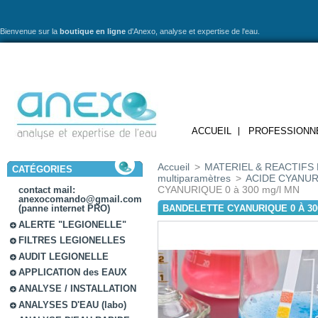
Bienvenue sur la
boutique en ligne
d'Anexo,
analyse et expertise de l'eau.
ACCUEIL
PROFESSIONN
Accueil
>
MATERIEL & REACTIFS 
CATÉGORIES
multiparamètres
>
ACIDE CYANU
CYANURIQUE 0 à 300 mg/l MN
contact mail:
anexocomando@gmail.com
BANDELETTE CYANURIQUE 0 À 30
(panne internet PRO)
ALERTE "LEGIONELLE"
FILTRES LEGIONELLES
AUDIT LEGIONELLE
APPLICATION des EAUX
ANALYSE / INSTALLATION
ANALYSES D'EAU (labo)