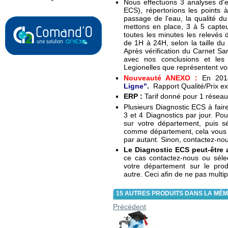
Nous effectuons 3 analyses d'e
ECS), répertorions les points à
passage de l'eau, la qualité d
mettons en place, 3 à 5 capteu
toutes les minutes les relevés 
de 1H à 24H, selon la taille d
Après vérification du Carnet Sa
avec nos conclusions et les 
Legionelles que représentent v
Nouveauté ANEXO :
En 2014
Ligne"
.
Rapport Qualité/Prix ext
ERP :
Tarif donné pour 1 résea
Plusieurs Diagnostic ECS à fair
3 et 4 Diagnostics par jour. 
sur votre département, puis sé
comme département, cela vous év
par autant. Sinon, contactez-nou
Le Diagnostic ECS peut-être 
ce cas contactez-nous ou séle
votre département sur le p
autre. Ceci afin de ne pas multip
15 AUTRES PRODUITS DANS LA MÊM
Précédent