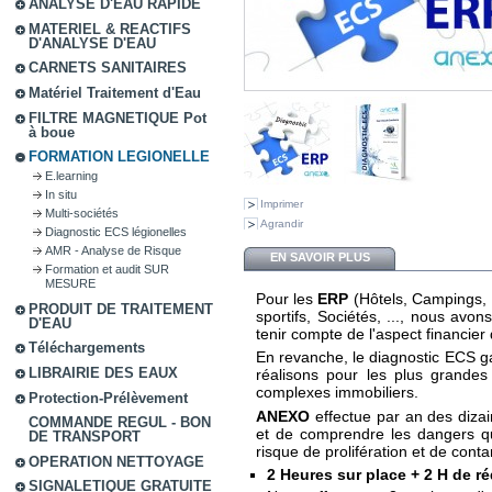
ANALYSE D'EAU RAPIDE
MATERIEL & REACTIFS
D'ANALYSE D'EAU
CARNETS SANITAIRES
Matériel Traitement d'Eau
FILTRE MAGNETIQUE Pot
à boue
FORMATION LEGIONELLE
E.learning
In situ
Imprimer
Multi-sociétés
Agrandir
Diagnostic ECS légionelles
AMR - Analyse de Risque
EN SAVOIR PLUS
Formation et audit SUR
MESURE
Pour les
ERP
(Hôtels, Campings, 
PRODUIT DE TRAITEMENT
sportifs, Sociétés, ..., nous avo
D'EAU
tenir compte de l'aspect financier
Téléchargements
En revanche, le diagnostic ECS g
LIBRAIRIE DES EAUX
réalisons pour les plus grande
complexes immobiliers.
Protection-Prélèvement
ANEXO
effectue par an des dizai
COMMANDE REGUL - BON
et de comprendre les dangers q
DE TRANSPORT
risque de prolifération et de cont
OPERATION NETTOYAGE
2 Heures sur place + 2 H de r
SIGNALETIQUE GRATUITE