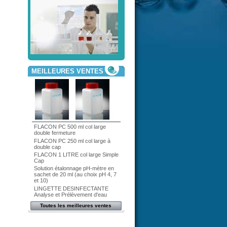
MEILLEURES VENTES
FLACON PC 500 ml col large
double fermeture
FLACON PC 250 ml col large à
double cap
FLACON 1 LITRE col large Simple
Cap
Solution étalonnage pH-mètre en
sachet de 20 ml (au choix pH 4, 7
et 10)
LINGETTE DESINFECTANTE
Analyse et Prélèvement d'eau
Toutes les meilleures ventes