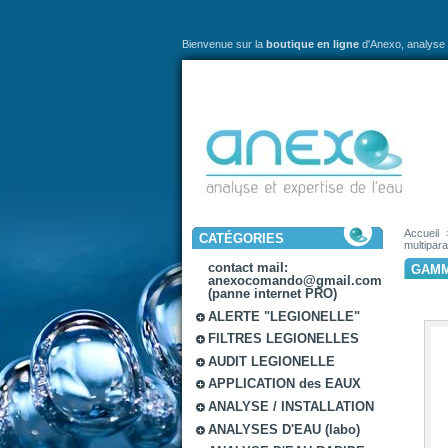
Bienvenue sur la
boutique en ligne
d'Anexo,
analyse 
Accueil
CATÉGORIES
multipar
contact mail:
GAMM
anexocomando@gmail.com
(panne internet PRO)
ALERTE "LEGIONELLE"
FILTRES LEGIONELLES
AUDIT LEGIONELLE
APPLICATION des EAUX
ANALYSE / INSTALLATION
ANALYSES D'EAU (labo)