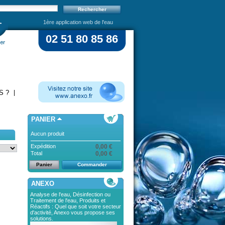
1ère application web de l'eau
02 51 80 85 86
S ?
PANIER
Aucun produit
Expédition
0,00 €
Total
0,00 €
Panier
Commander
ANEXO
Analyse de l'eau, Désinfection ou
Traitement de l'eau, Produits et
Réactifs : Quel que soit votre secteur
d'activité, Anexo vous propose ses
solutions.