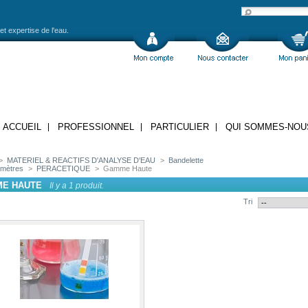
et expertise de l'eau.
ACCUEIL
PROFESSIONNEL
PARTICULIER
QUI SOMMES-NOU
>
MATERIEL & REACTIFS D'ANALYSE D'EAU
>
Bandelette
amètres
>
PERACETIQUE
>
Gamme Haute
E HAUTE
Il y a 1 produit.
Tri