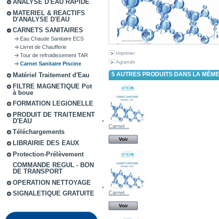
ANALYSE D'EAU RAPIDE
MATERIEL & REACTIFS
D'ANALYSE D'EAU
CARNETS SANITAIRES
Eau Chaude Sanitaire ECS
Livret de Chaufferie
Imprimer
Tour de refroidissement TAR
Agrandir
Carnet Sanitaire Piscine
5 AUTRES PRODUITS DANS LA MÊME
Matériel Traitement d'Eau
FILTRE MAGNETIQUE Pot
à boue
FORMATION LEGIONELLE
PRODUIT DE TRAITEMENT
D'EAU
Carnet...
Téléchargements
Voir
LIBRAIRIE DES EAUX
Protection-Prélèvement
COMMANDE REGUL - BON
DE TRANSPORT
OPERATION NETTOYAGE
Carnet...
SIGNALETIQUE GRATUITE
Voir