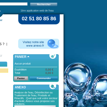
1ère application web de l'eau
02 51 80 85 86
S ?
 /
PANIER
Aucun produit
Expédition
0,00 €
Total
0,00 €
Panier
Commander
ANEXO
Analyse de l'eau, Désinfection ou
Traitement de l'eau, Produits et
Réactifs : Quel que soit votre secteur
d'activité, Anexo vous propose ses
solutions.