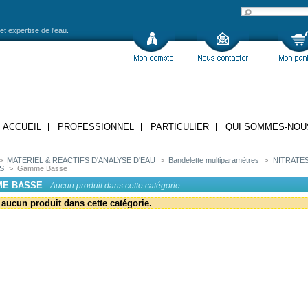
et expertise de l'eau.
ACCUEIL
PROFESSIONNEL
PARTICULIER
QUI SOMMES-NOU
>
MATERIEL & REACTIFS D'ANALYSE D'EAU
>
Bandelette multiparamètres
>
NITRATES
S
>
Gamme Basse
E BASSE
Aucun produit dans cette catégorie.
a aucun produit dans cette catégorie.