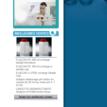
MEILLEURES VENTES
FLACON PC 500 ml col large
double fermeture
FLACON PC 250 ml col large à
double cap
FLACON 1 LITRE col large Simple
Cap
Solution étalonnage pH-mètre en
sachet de 20 ml (au choix pH 4, 7
et 10)
LINGETTE DESINFECTANTE
Analyse et Prélèvement d'eau
Toutes les meilleures ventes