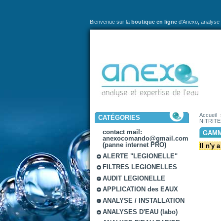
Bienvenue sur la
boutique en ligne
d'Anexo,
analyse 
Accueil
CATÉGORIES
NITRITE
contact mail:
GAMM
anexocomando@gmail.com
(panne internet PRO)
Il n'y 
ALERTE "LEGIONELLE"
FILTRES LEGIONELLES
AUDIT LEGIONELLE
APPLICATION des EAUX
ANALYSE / INSTALLATION
ANALYSES D'EAU (labo)